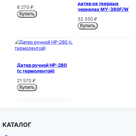
датер на твердых
6 270
₽
чернилах MY-380F/W
Купить
52 350
₽
Купить
Датер ручной НР-280
(с термолентой)
21 570
₽
Купить
КАТАЛОГ