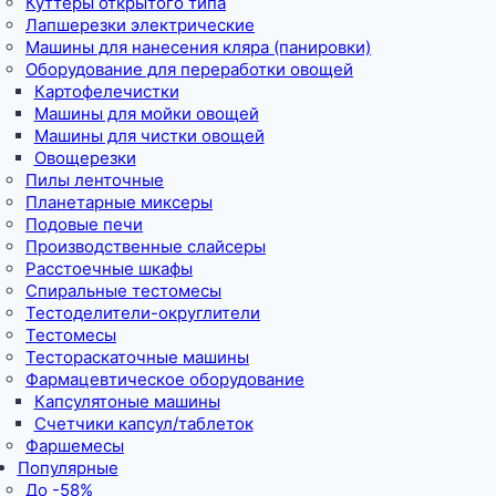
Куттеры открытого типа
Лапшерезки электрические
Машины для нанесения кляра (панировки)
Оборудование для переработки овощей
Картофелечистки
Машины для мойки овощей
Машины для чистки овощей
Овощерезки
Пилы ленточные
Планетарные миксеры
Подовые печи
Производственные слайсеры
Расстоечные шкафы
Спиральные тестомесы
Тестоделители-округлители
Тестомесы
Тестораскаточные машины
Фармацевтическое оборудование
Капсулятоные машины
Счетчики капсул/таблеток
Фаршемесы
Популярные
До -58%