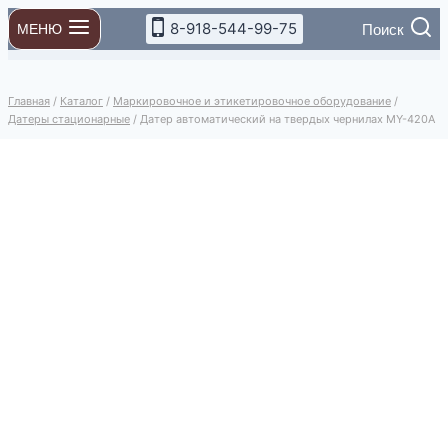
Перейти
8-918-544-99-75
Поиск
МЕНЮ
к
содержимому
Главная
/
Каталог
/
Маркировочное и этикетировочное оборудование
/
Датеры стационарные
/
Датер автоматический на твердых чернилах MY-420A