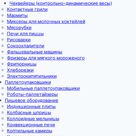
Чеквейеры (контрольно-динамические весы)
Контактные грили
Мармиты
Миксеры для молочных коктейлей
Мясорубки
Печи для пиццы
Рисоварки
Сокоохладители
Фальцевальные машины
Фризеры для мягкого мороженого
Фритюрницы
Хлеборезки
Электрокипятильники
Паллетоупаковщики
Мобильные паллетоупаковщики
Роботы-паллетайзеры
Пищевое оборудование
Индукционные плиты
Колбасные шприцы
Коллоидные мельницы
Конвекционные печи
Коптильные камеры