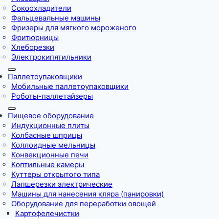
Сокоохладители
Фальцевальные машины
Фризеры для мягкого мороженого
Фритюрницы
Хлеборезки
Электрокипятильники
Паллетоупаковщики
Мобильные паллетоупаковщики
Роботы-паллетайзеры
Пищевое оборудование
Индукционные плиты
Колбасные шприцы
Коллоидные мельницы
Конвекционные печи
Коптильные камеры
Куттеры открытого типа
Лапшерезки электрические
Машины для нанесения кляра (панировки)
Оборудование для переработки овощей
Картофелечистки