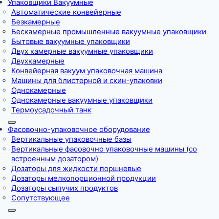
Упаковщики Вакуумные
Автоматические конвейерные
Безкамерные
Бескамерные промышленные вакуумные упаковщики
Бытовые вакуумные упаковщики
Двух камерные вакуумные упаковщики
Двухкамерные
Конвейерная вакуум упаковочная машина
Машины для блистерной и скин-упаковки
Однокамерные
Однокамерные вакуумные упаковщики
Термоусадочный танк
Фасовочно-упаковочное оборудование
Вертикальные упаковочные базы
Вертикальные фасовочно упаковочные машины (со
встроенным дозатором)
Дозаторы для жидкости поршневые
Дозаторы мелкопорционной продукции
Дозаторы сыпучих продуктов
Сопутствующее