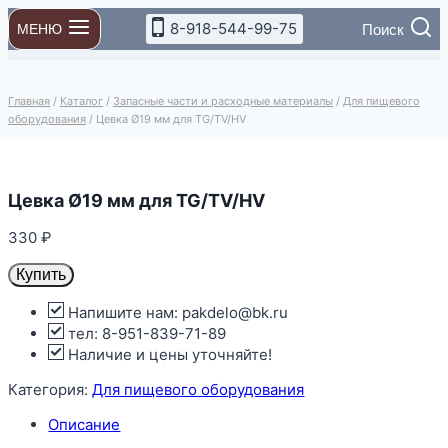
Перейти
8-918-544-99-75
Поиск
МЕНЮ
к
содержимому
Главная
/
Каталог
/
Запасные части и расходные материалы
/
Для пищевого
оборудования
/
Цевка Ø19 мм для TG/TV/HV
Цевка Ø19 мм для TG/TV/HV
330
₽
Купить
Напишите нам: pakdelo@bk.ru
тел: 8-951-839-71-89
Наличие и цены уточняйте!
Категория:
Для пищевого оборудования
Описание