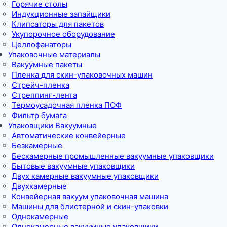
Горячие столы
Индукционные запайщики
Клипсаторы для пакетов
Укупорочное оборудование
Целлофанаторы
Упаковочные материалы
Вакуумные пакеты
Пленка для скин-упаковочных машин
Стрейч-пленка
Стреппинг-лента
Термоусадочная пленка ПОФ
Фильтр бумага
Упаковщики Вакуумные
Автоматические конвейерные
Безкамерные
Бескамерные промышленные вакуумные упаковщики
Бытовые вакуумные упаковщики
Двух камерные вакуумные упаковщики
Двухкамерные
Конвейерная вакуум упаковочная машина
Машины для блистерной и скин-упаковки
Однокамерные
Однокамерные вакуумные упаковщики