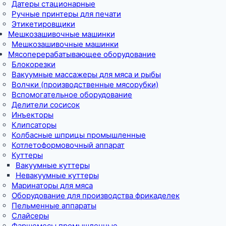
Датеры стационарные
Ручные принтеры для печати
Этикетировщики
Мешкозашивочные машинки
Мешкозашивочные машинки
Мясоперерабатывающее оборудование
Блокорезки
Вакуумные массажеры для мяса и рыбы
Волчки (производственные мясорубки)
Вспомогательное оборудование
Делители сосисок
Инъекторы
Клипсаторы
Колбасные шприцы промышленные
Котлетоформовочный аппарат
Куттеры
Вакуумные куттеры
Невакуумные куттеры
Маринаторы для мяса
Оборудование для производства фрикаделек
Пельменные аппараты
Слайсеры
Фаршемесы промышленные