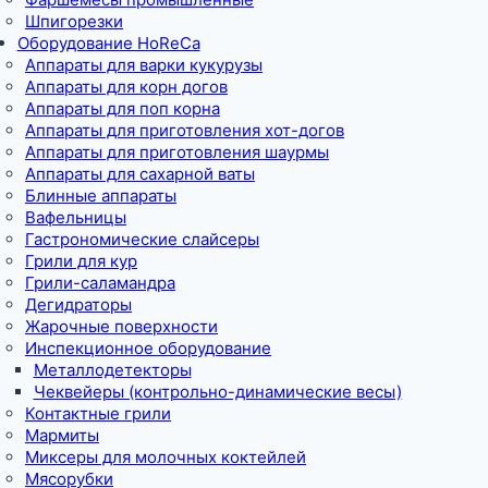
Шпигорезки
Оборудование HoReCa
Аппараты для варки кукурузы
Аппараты для корн догов
Аппараты для поп корна
Аппараты для приготовления хот-догов
Аппараты для приготовления шаурмы
Аппараты для сахарной ваты
Блинные аппараты
Вафельницы
Гастрономические слайсеры
Грили для кур
Грили-саламандра
Дегидраторы
Жарочные поверхности
Инспекционное оборудование
Металлодетекторы
Чеквейеры (контрольно-динамические весы)
Контактные грили
Мармиты
Миксеры для молочных коктейлей
Мясорубки