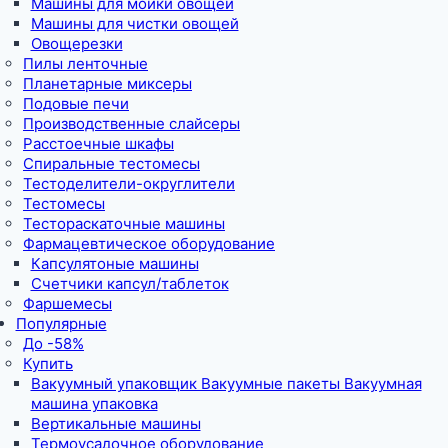
Машины для мойки овощей
Машины для чистки овощей
Овощерезки
Пилы ленточные
Планетарные миксеры
Подовые печи
Производственные слайсеры
Расстоечные шкафы
Спиральные тестомесы
Тестоделители-округлители
Тестомесы
Тестораскаточные машины
Фармацевтическое оборудование
Капсулятоные машины
Счетчики капсул/таблеток
Фаршемесы
Популярные
До -58%
Купить
Вакуумный упаковщик Вакуумные пакеты Вакуумная
машина упаковка
Вертикальные машины
Термоусадочное оборудование