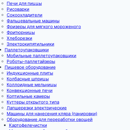
Печи для пиццы
Рисоварки
Сокоохладители
Фальцевальные машины
Фризеры для мягкого мороженого
Фритюрницы
Хлеборезки
Электрокипятильники
Паллетоупаковщики
Мобильные паллетоупаковщики
Роботы-паллетайзеры
Пищевое оборудование
Индукционные плиты
Колбасные шприцы
Коллоидные мельницы
Конвекционные печи
Коптильные камеры
Куттеры открытого типа
Лапшерезки электрические
Машины для нанесения кляра (панировки)
Оборудование для переработки овощей
Картофелечистки