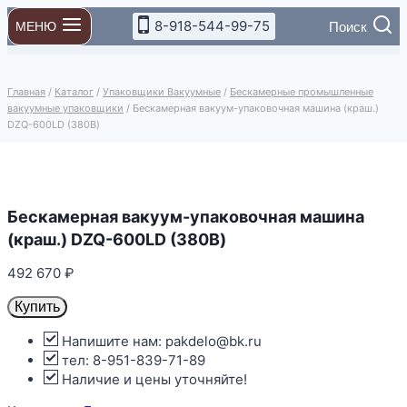
Перейти
8-918-544-99-75
Поиск
МЕНЮ
к
содержимому
Главная
/
Каталог
/
Упаковщики Вакуумные
/
Бескамерные промышленные
вакуумные упаковщики
/
Бескамерная вакуум-упаковочная машина (краш.)
DZQ-600LD (380В)
Бескамерная вакуум-упаковочная машина
(краш.) DZQ-600LD (380В)
492 670
₽
Купить
Напишите нам: pakdelo@bk.ru
тел: 8-951-839-71-89
Наличие и цены уточняйте!