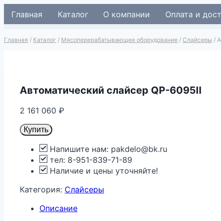
Перейти
Главная
Каталог
О компании
Оплата и дос
к
содержимому
Главная
/
Каталог
/
Мясоперерабатывающее оборудование
/
Слайсеры
/
А
Автоматический слайсер QP-6095II
2 161 060
₽
Купить
Напишите нам: pakdelo@bk.ru
тел: 8-951-839-71-89
Наличие и цены уточняйте!
Категория:
Слайсеры
Описание