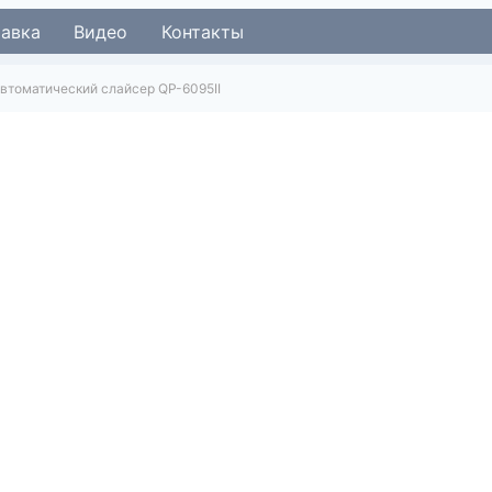
тавка
Видео
Контакты
втоматический слайсер QP-6095II