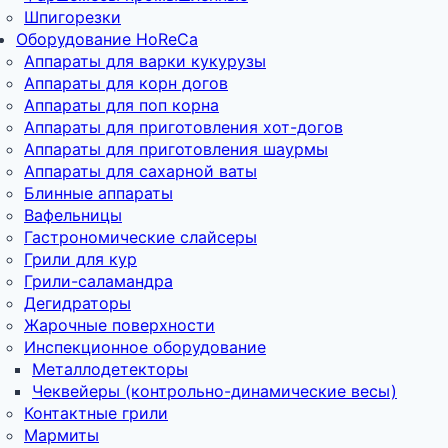
Шпигорезки
Оборудование HoReCa
Аппараты для варки кукурузы
Аппараты для корн догов
Аппараты для поп корна
Аппараты для приготовления хот-догов
Аппараты для приготовления шаурмы
Аппараты для сахарной ваты
Блинные аппараты
Вафельницы
Гастрономические слайсеры
Грили для кур
Грили-саламандра
Дегидраторы
Жарочные поверхности
Инспекционное оборудование
Металлодетекторы
Чеквейеры (контрольно-динамические весы)
Контактные грили
Мармиты