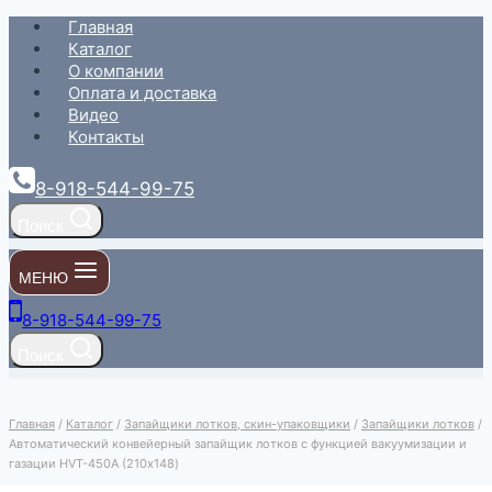
Перейти
Главная
к
Каталог
содержимому
О компании
Оплата и доставка
Видео
Контакты
8-918-544-99-75
Поиск
МЕНЮ
8-918-544-99-75
Поиск
Главная
/
Каталог
/
Запайщики лотков, скин-упаковщики
/
Запайщики лотков
/
Автоматический конвейерный запайщик лотков с функцией вакуумизации и
газации HVT-450A (210х148)