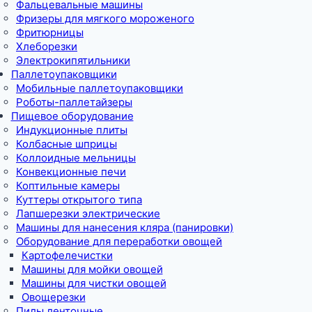
Фальцевальные машины
Фризеры для мягкого мороженого
Фритюрницы
Хлеборезки
Электрокипятильники
Паллетоупаковщики
Мобильные паллетоупаковщики
Роботы-паллетайзеры
Пищевое оборудование
Индукционные плиты
Колбасные шприцы
Коллоидные мельницы
Конвекционные печи
Коптильные камеры
Куттеры открытого типа
Лапшерезки электрические
Машины для нанесения кляра (панировки)
Оборудование для переработки овощей
Картофелечистки
Машины для мойки овощей
Машины для чистки овощей
Овощерезки
Пилы ленточные