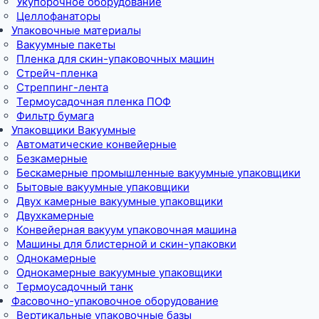
Укупорочное оборудование
Целлофанаторы
Упаковочные материалы
Вакуумные пакеты
Пленка для скин-упаковочных машин
Стрейч-пленка
Стреппинг-лента
Термоусадочная пленка ПОФ
Фильтр бумага
Упаковщики Вакуумные
Автоматические конвейерные
Безкамерные
Бескамерные промышленные вакуумные упаковщики
Бытовые вакуумные упаковщики
Двух камерные вакуумные упаковщики
Двухкамерные
Конвейерная вакуум упаковочная машина
Машины для блистерной и скин-упаковки
Однокамерные
Однокамерные вакуумные упаковщики
Термоусадочный танк
Фасовочно-упаковочное оборудование
Вертикальные упаковочные базы