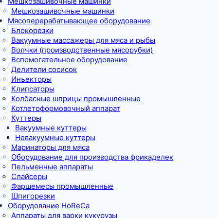
Мешкозашивочные машинки
Мешкозашивочные машинки
Мясоперерабатывающее оборудование
Блокорезки
Вакуумные массажеры для мяса и рыбы
Волчки (производственные мясорубки)
Вспомогательное оборудование
Делители сосисок
Инъекторы
Клипсаторы
Колбасные шприцы промышленные
Котлетоформовочный аппарат
Куттеры
Вакуумные куттеры
Невакуумные куттеры
Маринаторы для мяса
Оборудование для производства фрикаделек
Пельменные аппараты
Слайсеры
Фаршемесы промышленные
Шпигорезки
Оборудование HoReCa
Аппараты для варки кукурузы