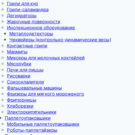
Грили для кур
Грили-саламандра
Дегидраторы
Жарочные поверхности
Инспекционное оборудование
Металлодетекторы
Чеквейеры (контрольно-динамические весы)
Контактные грили
Мармиты
Миксеры для молочных коктейлей
Мясорубки
Печи для пиццы
Рисоварки
Сокоохладители
Фальцевальные машины
Фризеры для мягкого мороженого
Фритюрницы
Хлеборезки
Электрокипятильники
Паллетоупаковщики
Мобильные паллетоупаковщики
Роботы-паллетайзеры