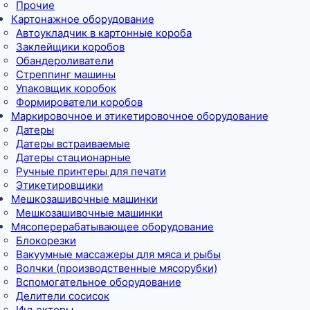
Прочие
Картонажное оборудование
Автоукладчик в картонные короба
Заклейщики коробов
Обандероливатели
Стреппинг машины
Упаковщик коробок
Формирователи коробов
Маркировочное и этикетировочное оборудование
Датеры
Датеры встраиваемые
Датеры стационарные
Ручные принтеры для печати
Этикетировщики
Мешкозашивочные машинки
Мешкозашивочные машинки
Мясоперерабатывающее оборудование
Блокорезки
Вакуумные массажеры для мяса и рыбы
Волчки (производственные мясорубки)
Вспомогательное оборудование
Делители сосисок
Инъекторы