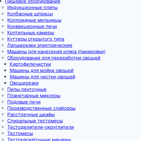
Пищевое оборудование
Индукционные плиты
Колбасные шприцы
Коллоидные мельницы
Конвекционные печи
Коптильные камеры
Куттеры открытого типа
Лапшерезки электрические
Машины для нанесения кляра (панировки)
Оборудование для переработки овощей
Картофелечистки
Машины для мойки овощей
Машины для чистки овощей
Овощерезки
Пилы ленточные
Планетарные миксеры
Подовые печи
Производственные слайсеры
Расстоечные шкафы
Спиральные тестомесы
Тестоделители-округлители
Тестомесы
Тестораскаточные машины