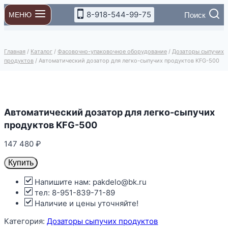
Перейти
8-918-544-99-75
Поиск
МЕНЮ
к
содержимому
Главная
/
Каталог
/
Фасовочно-упаковочное оборудование
/
Дозаторы сыпучих
продуктов
/
Автоматический дозатор для легко-сыпучих продуктов KFG-500
Автоматический дозатор для легко-сыпучих
продуктов KFG-500
147 480
₽
Купить
Напишите нам: pakdelo@bk.ru
тел: 8-951-839-71-89
Наличие и цены уточняйте!
Категория:
Дозаторы сыпучих продуктов