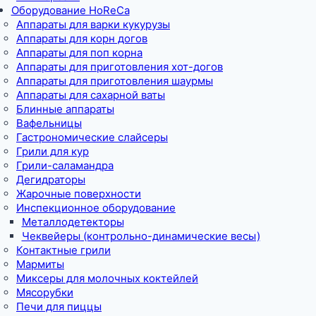
Оборудование HoReCa
Аппараты для варки кукурузы
Аппараты для корн догов
Аппараты для поп корна
Аппараты для приготовления хот-догов
Аппараты для приготовления шаурмы
Аппараты для сахарной ваты
Блинные аппараты
Вафельницы
Гастрономические слайсеры
Грили для кур
Грили-саламандра
Дегидраторы
Жарочные поверхности
Инспекционное оборудование
Металлодетекторы
Чеквейеры (контрольно-динамические весы)
Контактные грили
Мармиты
Миксеры для молочных коктейлей
Мясорубки
Печи для пиццы