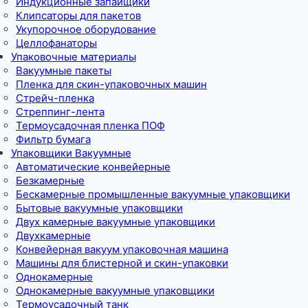
Индукционные запайщики
Клипсаторы для пакетов
Укупорочное оборудование
Целлофанаторы
Упаковочные материалы
Вакуумные пакеты
Пленка для скин-упаковочных машин
Стрейч-пленка
Стреппинг-лента
Термоусадочная пленка ПОФ
Фильтр бумага
Упаковщики Вакуумные
Автоматические конвейерные
Безкамерные
Бескамерные промышленные вакуумные упаковщики
Бытовые вакуумные упаковщики
Двух камерные вакуумные упаковщики
Двухкамерные
Конвейерная вакуум упаковочная машина
Машины для блистерной и скин-упаковки
Однокамерные
Однокамерные вакуумные упаковщики
Термоусадочный танк