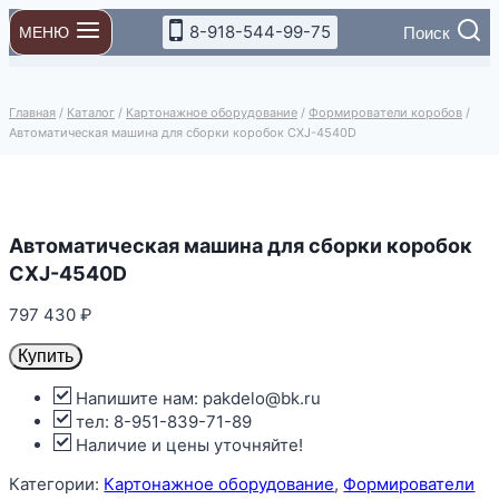
Перейти
8-918-544-99-75
Поиск
МЕНЮ
к
содержимому
Главная
/
Каталог
/
Картонажное оборудование
/
Формирователи коробов
/
Автоматическая машина для сборки коробок CXJ-4540D
Автоматическая машина для сборки коробок
CXJ-4540D
797 430
₽
Купить
Напишите нам: pakdelo@bk.ru
тел: 8-951-839-71-89
Наличие и цены уточняйте!
Категории:
Картонажное оборудование
,
Формирователи