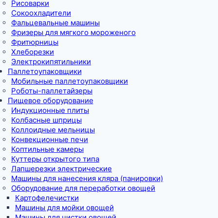
Рисоварки
Сокоохладители
Фальцевальные машины
Фризеры для мягкого мороженого
Фритюрницы
Хлеборезки
Электрокипятильники
Паллетоупаковщики
Мобильные паллетоупаковщики
Роботы-паллетайзеры
Пищевое оборудование
Индукционные плиты
Колбасные шприцы
Коллоидные мельницы
Конвекционные печи
Коптильные камеры
Куттеры открытого типа
Лапшерезки электрические
Машины для нанесения кляра (панировки)
Оборудование для переработки овощей
Картофелечистки
Машины для мойки овощей
Машины для чистки овощей