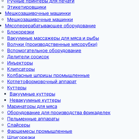
Ручные принтеры для печати
Этикетировщики
Мешкозашивочные машинки
Мешкозашивочные машинки
Мясоперерабатывающее оборудование
Блокорезки
Вакуумные массажеры для мяса и рыбы
Волчки (производственные мясорубки)
Вспомогательное оборудование
Делители сосисок
Инъекторы
Клипсаторы
Колбасные шприцы промышленные
Котлетоформовочный аппарат
Куттеры
Вакуумные куттеры
Невакуумные куттеры
Маринаторы для мяса
Оборудование для производства фрикаделек
Пельменные аппараты
Слайсеры
Фаршемесы промышленные
Шпигорезки