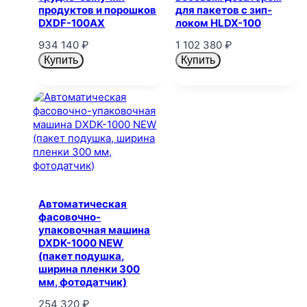
продуктов и порошков
для пакетов с зип-
DXDF-100AX
локом HLDX-100
934 140
₽
1 102 380
₽
Купить
Купить
Автоматическая
фасовочно-
упаковочная машина
DXDK-1000 NEW
(пакет подушка,
ширина пленки 300
мм, фотодатчик)
254 320
₽