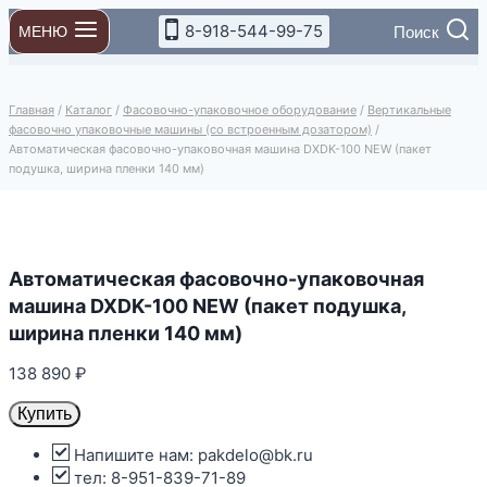
Перейти
8-918-544-99-75
Поиск
МЕНЮ
к
содержимому
Главная
/
Каталог
/
Фасовочно-упаковочное оборудование
/
Вертикальные
фасовочно упаковочные машины (со встроенным дозатором)
/
Автоматическая фасовочно-упаковочная машина DXDK-100 NEW (пакет
подушка, ширина пленки 140 мм)
Автоматическая фасовочно-упаковочная
машина DXDK-100 NEW (пакет подушка,
ширина пленки 140 мм)
138 890
₽
Купить
Напишите нам: pakdelo@bk.ru
тел: 8-951-839-71-89