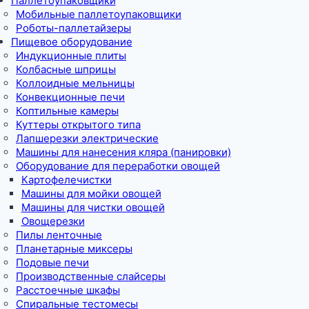
Паллетоупаковщики
Мобильные паллетоупаковщики
Роботы-паллетайзеры
Пищевое оборудование
Индукционные плиты
Колбасные шприцы
Коллоидные мельницы
Конвекционные печи
Коптильные камеры
Куттеры открытого типа
Лапшерезки электрические
Машины для нанесения кляра (панировки)
Оборудование для переработки овощей
Картофелечистки
Машины для мойки овощей
Машины для чистки овощей
Овощерезки
Пилы ленточные
Планетарные миксеры
Подовые печи
Производственные слайсеры
Расстоечные шкафы
Спиральные тестомесы