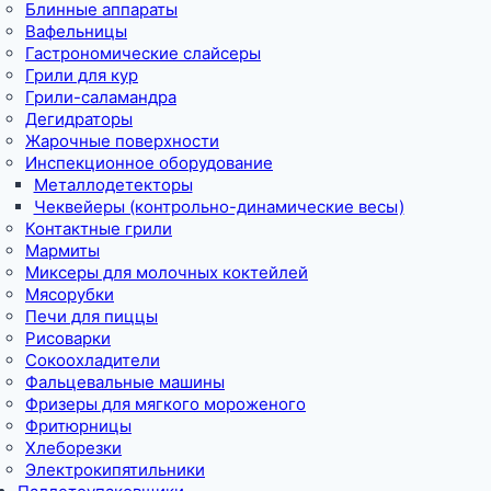
Блинные аппараты
Вафельницы
Гастрономические слайсеры
Грили для кур
Грили-саламандра
Дегидраторы
Жарочные поверхности
Инспекционное оборудование
Металлодетекторы
Чеквейеры (контрольно-динамические весы)
Контактные грили
Мармиты
Миксеры для молочных коктейлей
Мясорубки
Печи для пиццы
Рисоварки
Сокоохладители
Фальцевальные машины
Фризеры для мягкого мороженого
Фритюрницы
Хлеборезки
Электрокипятильники