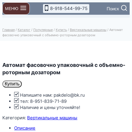
Перейти
8-918-544-99-75
Поиск
МЕНЮ
к
содержимому
Главная
/
Каталог
/
Популярные
/
Купить
/
Вертикальные машины
/
Автомат
фасовочно упаковочный с объемно-роторным дозатором
Автомат фасовочно упаковочный с объемно-
роторным дозатором
Купить
Напишите нам: pakdelo@bk.ru
тел: 8-951-839-71-89
Наличие и цены уточняйте!
Категория:
Вертикальные машины
Описание