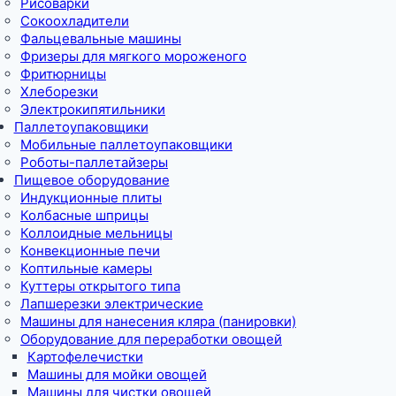
Рисоварки
Сокоохладители
Фальцевальные машины
Фризеры для мягкого мороженого
Фритюрницы
Хлеборезки
Электрокипятильники
Паллетоупаковщики
Мобильные паллетоупаковщики
Роботы-паллетайзеры
Пищевое оборудование
Индукционные плиты
Колбасные шприцы
Коллоидные мельницы
Конвекционные печи
Коптильные камеры
Куттеры открытого типа
Лапшерезки электрические
Машины для нанесения кляра (панировки)
Оборудование для переработки овощей
Картофелечистки
Машины для мойки овощей
Машины для чистки овощей