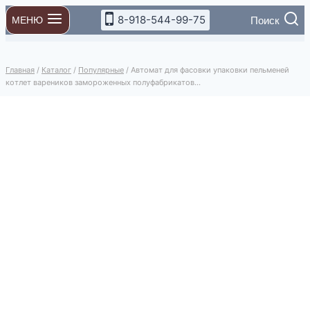
Перейти
8-918-544-99-75
Поиск
МЕНЮ
к
содержимому
Главная
/
Каталог
/
Популярные
/
Автомат для фасовки упаковки пельменей
котлет вареников замороженных полуфабрикатов…