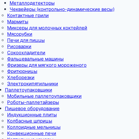
Металлодетекторы
Чеквейеры (контрольно-динамические весы)
Контактные грили
Мармиты
Миксеры для молочных коктейлей
Мясорубки
Печи для пиццы
Рисоварки
Сокоохладители
Фальцевальные машины
Фризеры для мягкого мороженого
Фритюрницы
Хлеборезки
Электрокипятильники
Паллетоупаковщики
Мобильные паллетоупаковщики
Роботы-паллетайзеры
Пищевое оборудование
Индукционные плиты
Колбасные шприцы
Коллоидные мельницы
Конвекционные печи