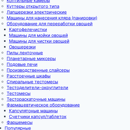
Коптильные камеры
Куттеры открытого типа
Лапшерезки электрические
Машины для нанесения кляра (панировки)
Оборудование для переработки овощей
Картофелечистки
Машины для мойки овощей
Машины для чистки овощей
Овощерезки
Пилы ленточные
Планетарные миксеры
Подовые печи
Производственные слайсеры
Расстоечные шкафы
Спиральные тестомесы
Тестоделители-округлители
Тестомесы
Тестораскаточные машины
Фармацевтическое оборудование
Капсулятоные машины
Счетчики капсул/таблеток
Фаршемесы
Популярные