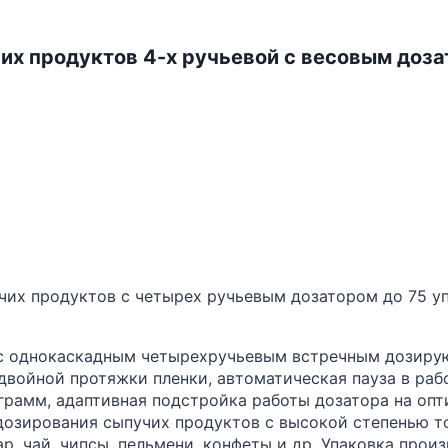
их продуктов 4-х ручьевой с весовым доза
учих продуктов с четырех ручьевым дозатором до 75 
с однокаскадным четырехручьевым встречным дозирую
войной протяжки пленки, автоматическая пауза в рабо
рограмм, адаптивная подстройка работы дозатора на о
 дозирования сыпучих продуктов с высокой степенью т
ар, чай, чипсы, пельмени, конфеты и др. Упаковка про