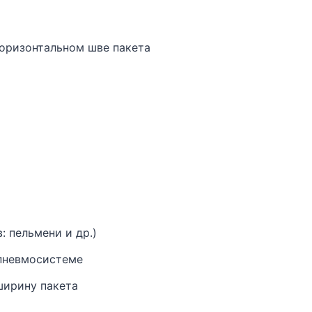
горизонтальном шве пакета
 пельмени и др.)
 пневмосистеме
ширину пакета