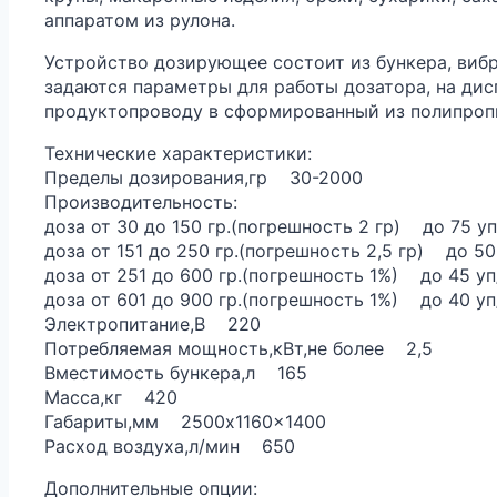
аппаратом из рулона.
Устройство дозирующее состоит из бункера, вибр
задаются параметры для работы дозатора, на дис
продуктопроводу в сформированный из полипропи
Технические характеристики:
Пределы дозирования,гр 30-2000
Производительность:
доза от 30 до 150 гр.(погрешность 2 гр) до 75 у
доза от 151 до 250 гр.(погрешность 2,5 гр) до 50
доза от 251 до 600 гр.(погрешность 1%) до 45 у
доза от 601 до 900 гр.(погрешность 1%) до 40 у
Электропитание,В 220
Потребляемая мощность,кВт,не более 2,5
Вместимость бункера,л 165
Масса,кг 420
Габариты,мм 2500x1160x1400
Расход воздуха,л/мин 650
Дополнительные опции: