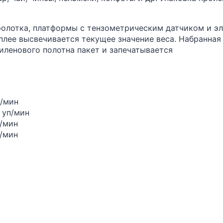
олотка, платформы с тензометрическим датчиком и эл
плее высвечивается текущее значение веса. Набранная
ленового полотна пакет и запечатывается
п/мин
 уп/мин
п/мин
п/мин