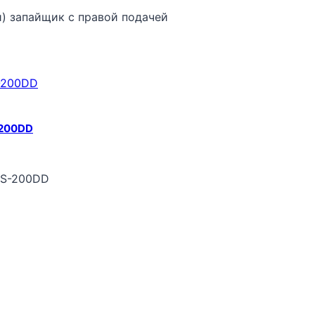
й) запайщик с правой подачей
-200DD
FS-200DD