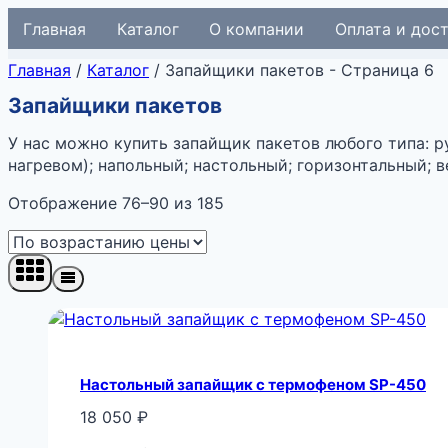
Перейти
Главная
Каталог
О компании
Оплата и дос
к
содержимому
Главная
/
Каталог
/
Запайщики пакетов
- Страница 6
Запайщики пакетов
У нас можно купить запайщик пакетов любого типа: р
нагревом); напольный; настольный; горизонтальный; 
Цены:
Отображение 76–90 из 185
по
возрастанию
Настольный запайщик с термофеном SP-450
18 050
₽