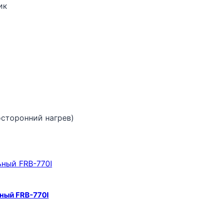
ик
сторонний нагрев)
ный FRB-770I