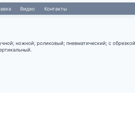
тавка
Видео
Контакты
учной; ножной; роликовый; пневматический; с обрезкой
вертикальный.