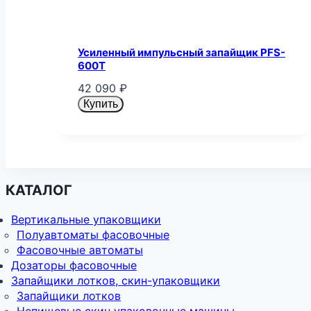
Усиленный импульсный запайщик PFS-
600T
42 090
₽
Купить
КАТАЛОГ
Вертикальные упаковщики
Полуавтоматы фасовочные
Фасовочные автоматы
Дозаторы фасовочные
Запайщики лотков, скин-упаковщики
Запайщики лотков
Непищевые скин упаковочные машины