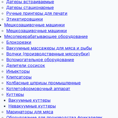
Датеры встраиваемые
Датеры стационарные
Ручные принтеры для печати
Этикетировщики
Мешкозашивочные машинки
Мешкозашивочные машинки
Мясоперерабатывающее оборудование
Блокорезки
Вакуумные массажеры для мяса и рыбы
Волчки (производственные мясорубки)
Вспомогательное оборудование
Делители сосисок
Инъекторы
Клипсаторы
Колбасные шприцы промышленные
Котлетоформовочный аппарат
Куттеры
Вакуумные куттеры
Невакуумные куттеры
Маринаторы для мяса
Оборудование для производства фрикаделек