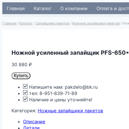
Перейти
Главная
Каталог
О компании
Оплата и дос
к
содержимому
Главная
/
Каталог
/
Запайщики пакетов
/
Ножные запайщики пакетов
/
Нож
Ножной усиленный запайщик PFS-650
30 880
₽
Купить
Напишите нам: pakdelo@bk.ru
тел: 8-951-839-71-89
Наличие и цены уточняйте!
Категория:
Ножные запайщики пакетов
Описание
Детали