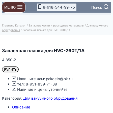
Перейти
8-918-544-99-75
Поиск
МЕНЮ
к
содержимому
Главная
/
Каталог
/
Запасные части и расходные материалы
/
Для вакуумного
обрудования
/
Запаечная планка для HVC-260T/1A
Запаечная планка для HVC-260T/1A
4 850
₽
Купить
Напишите нам: pakdelo@bk.ru
тел: 8-951-839-71-89
Наличие и цены уточняйте!
Категория:
Для вакуумного обрудования
Описание