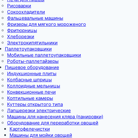
Рисоварки
Сокоохладители
Фальцевальные машины
Фризеры для мягкого мороженого
Фритюрницы
Хлеборезки
Электрокипятильники
Паллетоупаковщики
Мобильные паллетоупаковщики
Роботы-паллетайзеры
Пищевое оборудование
Индукционные плиты
Колбасные шприцы
Коллоидные мельницы
Конвекционные печи
Коптильные камеры
Куттеры открытого типа
Лапшерезки электрические
Машины для нанесения кляра (панировки)
Оборудование для переработки овощей
Картофелечистки
Машины для мойки овощей