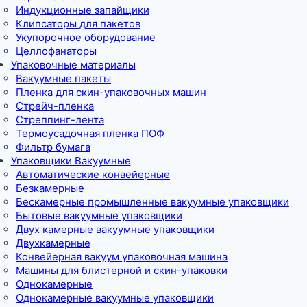
Индукционные запайщики
Клипсаторы для пакетов
Укупорочное оборудование
Целлофанаторы
Упаковочные материалы
Вакуумные пакеты
Пленка для скин-упаковочных машин
Стрейч-пленка
Стреппинг-лента
Термоусадочная пленка ПОФ
Фильтр бумага
Упаковщики Вакуумные
Автоматические конвейерные
Безкамерные
Бескамерные промышленные вакуумные упаковщики
Бытовые вакуумные упаковщики
Двух камерные вакуумные упаковщики
Двухкамерные
Конвейерная вакуум упаковочная машина
Машины для блистерной и скин-упаковки
Однокамерные
Однокамерные вакуумные упаковщики