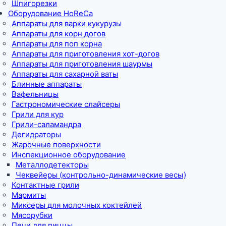
Шпигорезки
Оборудование HoReCa
Аппараты для варки кукурузы
Аппараты для корн догов
Аппараты для поп корна
Аппараты для приготовления хот-догов
Аппараты для приготовления шаурмы
Аппараты для сахарной ваты
Блинные аппараты
Вафельницы
Гастрономические слайсеры
Грили для кур
Грили-саламандра
Дегидраторы
Жарочные поверхности
Инспекционное оборудование
Металлодетекторы
Чеквейеры (контрольно-динамические весы)
Контактные грили
Мармиты
Миксеры для молочных коктейлей
Мясорубки
Печи для пиццы