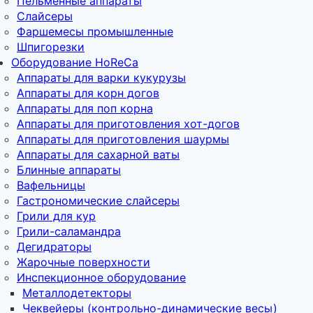
Пельменные аппараты
Слайсеры
Фаршемесы промышленные
Шпигорезки
Оборудование HoReCa
Аппараты для варки кукурузы
Аппараты для корн догов
Аппараты для поп корна
Аппараты для приготовления хот-догов
Аппараты для приготовления шаурмы
Аппараты для сахарной ваты
Блинные аппараты
Вафельницы
Гастрономические слайсеры
Грили для кур
Грили-саламандра
Дегидраторы
Жарочные поверхности
Инспекционное оборудование
Металлодетекторы
Чеквейеры (контрольно-динамические весы)