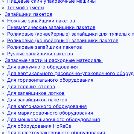
Пищевые скин упаковочные машины
Термоформеры
Запайщики пакетов
Ножные запайщики пакетов
Пневматические запайщики пакетов
Роликовые (конвейерные) запайщики для тяжелых 
Роликовые (конвейерные) запайщики пакетов
Роликовые запайщики пакетов
Ручные запайщики пакетов
Запасные части и расходные материалы
Для вакуумного обрудования
Для вертикального фасовочно-упаковочного обору
Для горизонтального оборудования
Для горячих столов
Для запайщиков лотков
Для запайщиков пакетов
Для картонажного оборудования
Для маркировочного оборудования
Для мешкозашивочного оборудования
Для оборудования HoReCa
Для паллетоупаковочного оборудования