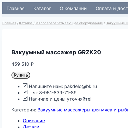
Перейти
Главная
Каталог
О компании
Оплата и дос
к
содержимому
Главная
/
Каталог
/
Мясоперерабатывающее оборудование
/
Вакуумные м
Вакуумный массажер GRZK20
459 510
₽
Купить
Напишите нам: pakdelo@bk.ru
тел: 8-951-839-71-89
Наличие и цены уточняйте!
Категория:
Вакуумные массажеры для мяса и рыб
Описание
Детали