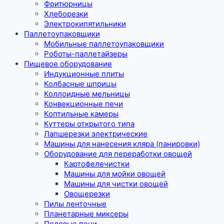
Фритюрницы
Хлеборезки
Электрокипятильники
Паллетоупаковщики
Мобильные паллетоупаковщики
Роботы-паллетайзеры
Пищевое оборудование
Индукционные плиты
Колбасные шприцы
Коллоидные мельницы
Конвекционные печи
Коптильные камеры
Куттеры открытого типа
Лапшерезки электрические
Машины для нанесения кляра (панировки)
Оборудование для переработки овощей
Картофелечистки
Машины для мойки овощей
Машины для чистки овощей
Овощерезки
Пилы ленточные
Планетарные миксеры
Подовые печи