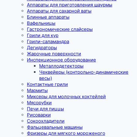
Аппараты для приготовления шаурмы
Аппараты для сахарной ваты
Блинные аппараты
Вафельницы
Гастрономические слайсеры
Грили для кур
Грили-саламандра
Дегидраторы
Жарочные поверхности
Инспекционное оборудование
Металлодетекторы
Чеквейеры (контрольно-динамические
весы)
Контактные грили
Мармиты
Миксеры для молочных коктейлей
Мясорубки
Печи для пиццы
Рисоварки
Сокоохладители
Фальцевальные машины
Фризеры для мягкого мороженого