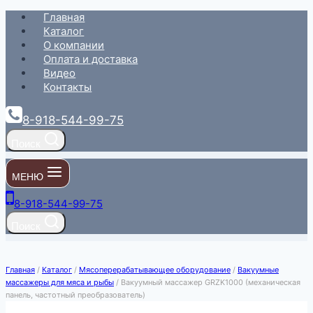
Перейти
Главная
к
Каталог
содержимому
О компании
Оплата и доставка
Видео
Контакты
8-918-544-99-75
Поиск
МЕНЮ
8-918-544-99-75
Поиск
Главная
/
Каталог
/
Мясоперерабатывающее оборудование
/
Вакуумные
массажеры для мяса и рыбы
/
Вакуумный массажер GRZK1000 (механическая
панель, частотный преобразователь)