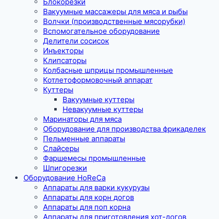
Блокорезки
Вакуумные массажеры для мяса и рыбы
Волчки (производственные мясорубки)
Вспомогательное оборудование
Делители сосисок
Инъекторы
Клипсаторы
Колбасные шприцы промышленные
Котлетоформовочный аппарат
Куттеры
Вакуумные куттеры
Невакуумные куттеры
Маринаторы для мяса
Оборудование для производства фрикаделек
Пельменные аппараты
Слайсеры
Фаршемесы промышленные
Шпигорезки
Оборудование HoReCa
Аппараты для варки кукурузы
Аппараты для корн догов
Аппараты для поп корна
Аппараты для приготовления хот-догов