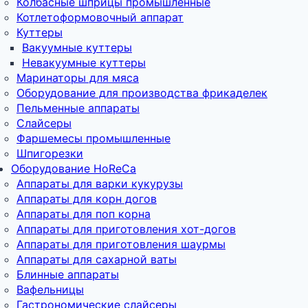
Колбасные шприцы промышленные
Котлетоформовочный аппарат
Куттеры
Вакуумные куттеры
Невакуумные куттеры
Маринаторы для мяса
Оборудование для производства фрикаделек
Пельменные аппараты
Слайсеры
Фаршемесы промышленные
Шпигорезки
Оборудование HoReCa
Аппараты для варки кукурузы
Аппараты для корн догов
Аппараты для поп корна
Аппараты для приготовления хот-догов
Аппараты для приготовления шаурмы
Аппараты для сахарной ваты
Блинные аппараты
Вафельницы
Гастрономические слайсеры