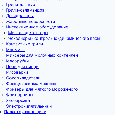
Грили для кур
Грили-саламандра
Дегидраторы
Жарочные поверхности
Инспекционное оборудование
Металлодетекторы
Чеквейеры (контрольно-динамические весы)
Контактные грили
Мармиты
Миксеры для молочных коктейлей
Мясорубки
Печи для пиццы
Рисоварки
Сокоохладители
Фальцевальные машины
Фризеры для мягкого мороженого
Фритюрницы
Хлеборезки
Электрокипятильники
Паллетоупаковщики