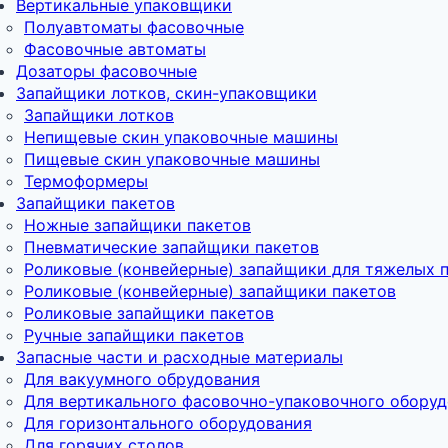
Вертикальные упаковщики
Полуавтоматы фасовочные
Фасовочные автоматы
Дозаторы фасовочные
Запайщики лотков, скин-упаковщики
Запайщики лотков
Непищевые скин упаковочные машины
Пищевые скин упаковочные машины
Термоформеры
Запайщики пакетов
Ножные запайщики пакетов
Пневматические запайщики пакетов
Роликовые (конвейерные) запайщики для тяжелых 
Роликовые (конвейерные) запайщики пакетов
Роликовые запайщики пакетов
Ручные запайщики пакетов
Запасные части и расходные материалы
Для вакуумного обрудования
Для вертикального фасовочно-упаковочного обору
Для горизонтального оборудования
Для горячих столов