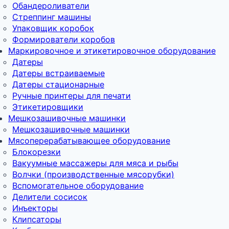
Обандероливатели
Стреппинг машины
Упаковщик коробок
Формирователи коробов
Маркировочное и этикетировочное оборудование
Датеры
Датеры встраиваемые
Датеры стационарные
Ручные принтеры для печати
Этикетировщики
Мешкозашивочные машинки
Мешкозашивочные машинки
Мясоперерабатывающее оборудование
Блокорезки
Вакуумные массажеры для мяса и рыбы
Волчки (производственные мясорубки)
Вспомогательное оборудование
Делители сосисок
Инъекторы
Клипсаторы