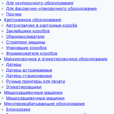
Для укупорочного оборудования
Для фасовочно-упаковочного оборудования
Прочие
Картонажное оборудование
Автоукладчик в картонные короба
Заклейщики коробов
Обандероливатели
Стреппинг машины
Упаковщик коробок
Формирователи коробов
Маркировочное и этикетировочное оборудование
Датеры
Датеры встраиваемые
Датеры стационарные
Ручные принтеры для печати
Этикетировщики
Мешкозашивочные машинки
Мешкозашивочные машинки
Мясоперерабатывающее оборудование
Блокорезки