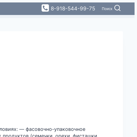
8-918-544-99-75
Поиск
словиях: — фасовочно-упаковочное
 продуктов (семечки, орехи, фисташки,