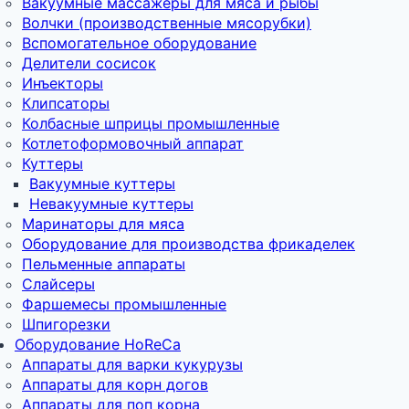
Вакуумные массажеры для мяса и рыбы
Волчки (производственные мясорубки)
Вспомогательное оборудование
Делители сосисок
Инъекторы
Клипсаторы
Колбасные шприцы промышленные
Котлетоформовочный аппарат
Куттеры
Вакуумные куттеры
Невакуумные куттеры
Маринаторы для мяса
Оборудование для производства фрикаделек
Пельменные аппараты
Слайсеры
Фаршемесы промышленные
Шпигорезки
Оборудование HoReCa
Аппараты для варки кукурузы
Аппараты для корн догов
Аппараты для поп корна