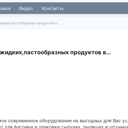
тавка
Видео
Контакты
жидких,пастообразных продуктов в…
 жидких,пастообразных продуктов в…
мое современное оборудование на выгодных для Вас у
) для фасовки и упаковки сыпучих, пылящих и штучных