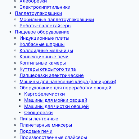
Хлеборезки
Электрокипятильники
Паллетоупаковщики
Мобильные паллетоупаковщики
Роботы-паллетайзеры
Пищевое оборудование
Индукционные плиты
Колбасные шприцы
Коллоидные мельницы
Конвекционные печи
Коптильные камеры
Куттеры открытого типа
Лапшерезки электрические
Машины для нанесения кляра (панировки)
Оборудование для переработки овощей
Картофелечистки
Машины для мойки овощей
Машины для чистки овощей
Овощерезки
Пилы ленточные
Планетарные миксеры
Подовые печи
Производственные слайсеры