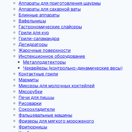
Аппараты для приготовления шаурмы
Аппараты для сахарной ваты
Блинные аппараты
Вафельницы
Гастрономические слайсеры
Грили для кур
Грили-саламандра
Дегидраторы
Жарочные поверхности
Инспекционное оборудование
Металлодетекторы
Чеквейеры (контрольно-динамические весы)
Контактные грили
Мармиты
Миксеры для молочных коктейлей
Мясорубки
Печи для пиццы
Рисоварки
Сокоохладители
Фальцевальные машины
Фризеры для мягкого мороженого
Фритюрницы