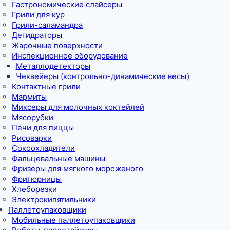
Гастрономические слайсеры
Грили для кур
Грили-саламандра
Дегидраторы
Жарочные поверхности
Инспекционное оборудование
Металлодетекторы
Чеквейеры (контрольно-динамические весы)
Контактные грили
Мармиты
Миксеры для молочных коктейлей
Мясорубки
Печи для пиццы
Рисоварки
Сокоохладители
Фальцевальные машины
Фризеры для мягкого мороженого
Фритюрницы
Хлеборезки
Электрокипятильники
Паллетоупаковщики
Мобильные паллетоупаковщики