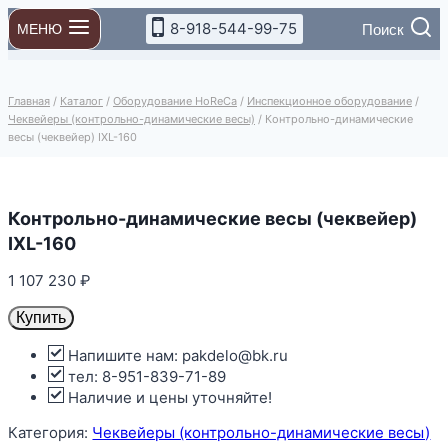
Перейти
8-918-544-99-75
Поиск
МЕНЮ
к
содержимому
Главная
/
Каталог
/
Оборудование HoReCa
/
Инспекционное оборудование
/
Чеквейеры (контрольно-динамические весы)
/
Контрольно-динамические
весы (чеквейер) IXL-160
Контрольно-динамические весы (чеквейер)
IXL-160
1 107 230
₽
Купить
Напишите нам: pakdelo@bk.ru
тел: 8-951-839-71-89
Наличие и цены уточняйте!
Категория:
Чеквейеры (контрольно-динамические весы)