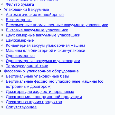
Фильтр бумага
Упаковщики Вакуумные
Автоматические конвейерные
Безкамерные
Бескамерные промышленные вакуумные упаковщики
Бытовые вакуумные упаковщики
Двух камерные вакуумные упаковщики
Двухкамерные
Конвейерная вакуум упаковочная машина
Машины для блистерной и скин-упаковки
Однокамерные
Однокамерные вакуумные упаковщики
Термоусадочный танк
Фасовочно-упаковочное оборудование
Вертикальные упаковочные базы
Вертикальные фасовочно упаковочные машины (со
встроенным дозатором)
Дозаторы для жидкости поршневые
Дозаторы мелкопорционной продукции
Дозаторы сыпучих продуктов
Сопутствующее