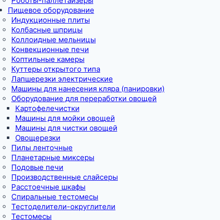
Роботы-паллетайзеры
Пищевое оборудование
Индукционные плиты
Колбасные шприцы
Коллоидные мельницы
Конвекционные печи
Коптильные камеры
Куттеры открытого типа
Лапшерезки электрические
Машины для нанесения кляра (панировки)
Оборудование для переработки овощей
Картофелечистки
Машины для мойки овощей
Машины для чистки овощей
Овощерезки
Пилы ленточные
Планетарные миксеры
Подовые печи
Производственные слайсеры
Расстоечные шкафы
Спиральные тестомесы
Тестоделители-округлители
Тестомесы