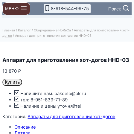
Перейти
8-918-544-99-75
Поиск
МЕНЮ
к
содержимому
Главная
/
Каталог
/
Оборудование HoReCa
/
Аппараты для приготовления хот-
догов
/
Аппарат для приготовления хот-догов HHD-03
Аппарат для приготовления хот-догов HHD-03
13 870
₽
Купить
Напишите нам: pakdelo@bk.ru
тел: 8-951-839-71-89
Наличие и цены уточняйте!
Категория:
Аппараты для приготовления хот-догов
Описание
Детали