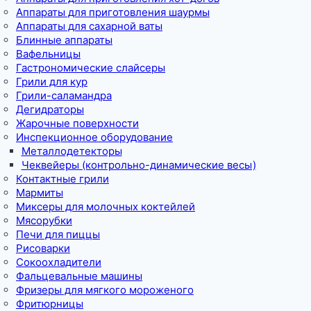
Аппараты для приготовления шаурмы
Аппараты для сахарной ваты
Блинные аппараты
Вафельницы
Гастрономические слайсеры
Грили для кур
Грили-саламандра
Дегидраторы
Жарочные поверхности
Инспекционное оборудование
Металлодетекторы
Чеквейеры (контрольно-динамические весы)
Контактные грили
Мармиты
Миксеры для молочных коктейлей
Мясорубки
Печи для пиццы
Рисоварки
Сокоохладители
Фальцевальные машины
Фризеры для мягкого мороженого
Фритюрницы