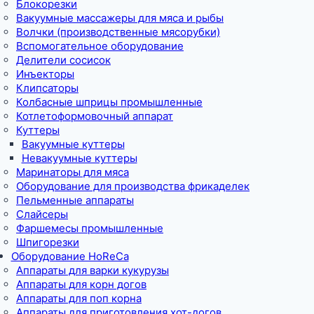
Блокорезки
Вакуумные массажеры для мяса и рыбы
Волчки (производственные мясорубки)
Вспомогательное оборудование
Делители сосисок
Инъекторы
Клипсаторы
Колбасные шприцы промышленные
Котлетоформовочный аппарат
Куттеры
Вакуумные куттеры
Невакуумные куттеры
Маринаторы для мяса
Оборудование для производства фрикаделек
Пельменные аппараты
Слайсеры
Фаршемесы промышленные
Шпигорезки
Оборудование HoReCa
Аппараты для варки кукурузы
Аппараты для корн догов
Аппараты для поп корна
Аппараты для приготовления хот-догов