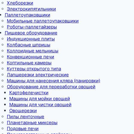
Хлеборезки
Электрокипятильники
Паллетоупаковщики
Мобильные паллетоупаковщики
Роботы-паллетайзеры
Пищевое оборудование
Индукционные плиты
Колбасные шприцы
Коллоидные мельницы
Конвекционные печи
Коптильные камеры
Куттеры открытого типа
Лапшерезки электрические
Машины для нанесения кляра (панировки)
Оборудование для переработки овощей
Картофелечистки
Машины для мойки овощей
Машины для чистки овощей
Овощерезки
Пилы ленточные
Планетарные миксеры
Подовые печи