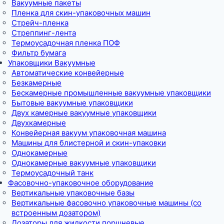
Вакуумные пакеты
Пленка для скин-упаковочных машин
Стрейч-пленка
Стреппинг-лента
Термоусадочная пленка ПОФ
Фильтр бумага
Упаковщики Вакуумные
Автоматические конвейерные
Безкамерные
Бескамерные промышленные вакуумные упаковщики
Бытовые вакуумные упаковщики
Двух камерные вакуумные упаковщики
Двухкамерные
Конвейерная вакуум упаковочная машина
Машины для блистерной и скин-упаковки
Однокамерные
Однокамерные вакуумные упаковщики
Термоусадочный танк
Фасовочно-упаковочное оборудование
Вертикальные упаковочные базы
Вертикальные фасовочно упаковочные машины (со
встроенным дозатором)
Дозаторы для жидкости поршневые