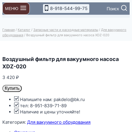
Перейти
8-918-544-99-75
Поиск
МЕНЮ
к
содержимому
Главная
/
Каталог
/
Запасные части и расходные материалы
/
Для вакуумного
обрудования
/
Воздушный фильтр для вакуумного насоса XDZ-020
Воздушный фильтр для вакуумного насоса
XDZ-020
3 420
₽
Купить
Напишите нам: pakdelo@bk.ru
тел: 8-951-839-71-89
Наличие и цены уточняйте!
Категория:
Для вакуумного обрудования