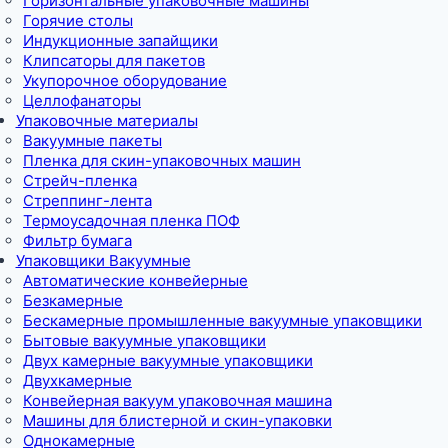
Горизонтальные упаковочные машины
Горячие столы
Индукционные запайщики
Клипсаторы для пакетов
Укупорочное оборудование
Целлофанаторы
Упаковочные материалы
Вакуумные пакеты
Пленка для скин-упаковочных машин
Стрейч-пленка
Стреппинг-лента
Термоусадочная пленка ПОФ
Фильтр бумага
Упаковщики Вакуумные
Автоматические конвейерные
Безкамерные
Бескамерные промышленные вакуумные упаковщики
Бытовые вакуумные упаковщики
Двух камерные вакуумные упаковщики
Двухкамерные
Конвейерная вакуум упаковочная машина
Машины для блистерной и скин-упаковки
Однокамерные