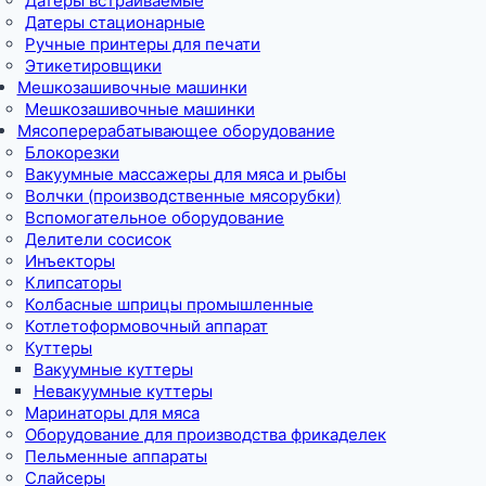
Датеры встраиваемые
Датеры стационарные
Ручные принтеры для печати
Этикетировщики
Мешкозашивочные машинки
Мешкозашивочные машинки
Мясоперерабатывающее оборудование
Блокорезки
Вакуумные массажеры для мяса и рыбы
Волчки (производственные мясорубки)
Вспомогательное оборудование
Делители сосисок
Инъекторы
Клипсаторы
Колбасные шприцы промышленные
Котлетоформовочный аппарат
Куттеры
Вакуумные куттеры
Невакуумные куттеры
Маринаторы для мяса
Оборудование для производства фрикаделек
Пельменные аппараты
Слайсеры