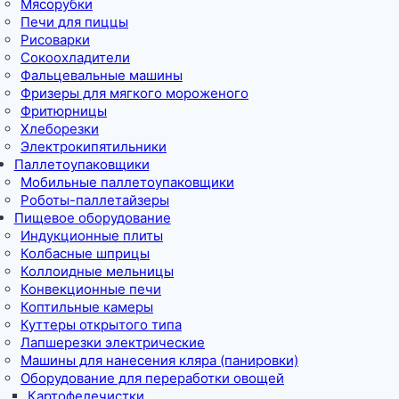
Мясорубки
Печи для пиццы
Рисоварки
Сокоохладители
Фальцевальные машины
Фризеры для мягкого мороженого
Фритюрницы
Хлеборезки
Электрокипятильники
Паллетоупаковщики
Мобильные паллетоупаковщики
Роботы-паллетайзеры
Пищевое оборудование
Индукционные плиты
Колбасные шприцы
Коллоидные мельницы
Конвекционные печи
Коптильные камеры
Куттеры открытого типа
Лапшерезки электрические
Машины для нанесения кляра (панировки)
Оборудование для переработки овощей
Картофелечистки