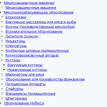
Мешкозашивочные машинки
Мешкозашивочные машинки
Мясоперерабатывающее оборудование
Блокорезки
Вакуумные массажеры для мяса и рыбы
Волчки (производственные мясорубки)
Вспомогательное оборудование
Делители сосисок
Инъекторы
Клипсаторы
Колбасные шприцы промышленные
Котлетоформовочный аппарат
Куттеры
Вакуумные куттеры
Невакуумные куттеры
Маринаторы для мяса
Оборудование для производства фрикаделек
Пельменные аппараты
Слайсеры
Фаршемесы промышленные
Шпигорезки
Оборудование HoReCa