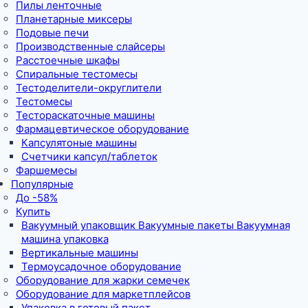
Пилы ленточные
Планетарные миксеры
Подовые печи
Производственные слайсеры
Расстоечные шкафы
Спиральные тестомесы
Тестоделители-округлители
Тестомесы
Тестораскаточные машины
Фармацевтическое оборудование
Капсулятоные машины
Счетчики капсул/таблеток
Фаршемесы
Популярные
До -58%
Купить
Вакуумный упаковщик Вакуумные пакеты Вакуумная
машина упаковка
Вертикальные машины
Термоусадочное оборудование
Оборудование для жарки семечек
Оборудование для маркетплейсов
Упаковка в готовый пакет