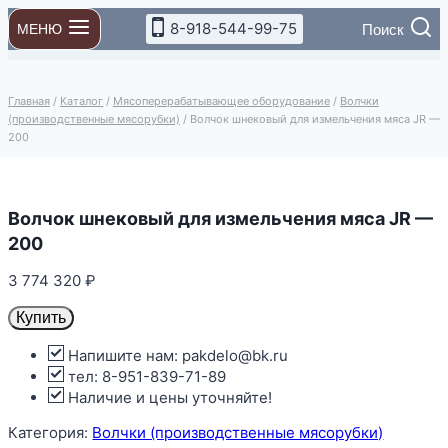
Перейти
8-918-544-99-75
Поиск
МЕНЮ
к
содержимому
Главная
/
Каталог
/
Мясоперерабатывающее оборудование
/
Волчки
(производственные мясорубки)
/
Волчок шнековый для измельчения мяса JR —
200
Волчок шнековый для измельчения мяса JR —
200
3 774 320
₽
Купить
Напишите нам: pakdelo@bk.ru
тел: 8-951-839-71-89
Наличие и цены уточняйте!
Категория:
Волчки (производственные мясорубки)