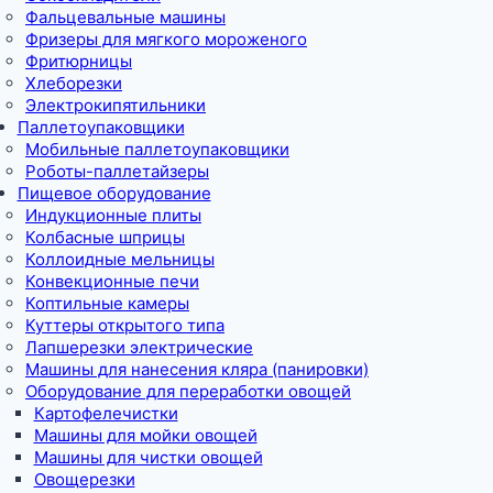
Фальцевальные машины
Фризеры для мягкого мороженого
Фритюрницы
Хлеборезки
Электрокипятильники
Паллетоупаковщики
Мобильные паллетоупаковщики
Роботы-паллетайзеры
Пищевое оборудование
Индукционные плиты
Колбасные шприцы
Коллоидные мельницы
Конвекционные печи
Коптильные камеры
Куттеры открытого типа
Лапшерезки электрические
Машины для нанесения кляра (панировки)
Оборудование для переработки овощей
Картофелечистки
Машины для мойки овощей
Машины для чистки овощей
Овощерезки