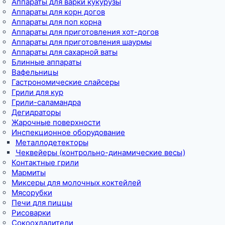
Аппараты для варки кукурузы
Аппараты для корн догов
Аппараты для поп корна
Аппараты для приготовления хот-догов
Аппараты для приготовления шаурмы
Аппараты для сахарной ваты
Блинные аппараты
Вафельницы
Гастрономические слайсеры
Грили для кур
Грили-саламандра
Дегидраторы
Жарочные поверхности
Инспекционное оборудование
Металлодетекторы
Чеквейеры (контрольно-динамические весы)
Контактные грили
Мармиты
Миксеры для молочных коктейлей
Мясорубки
Печи для пиццы
Рисоварки
Сокоохладители