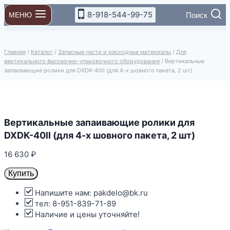
Перейти
8-918-544-99-75
Поиск
МЕНЮ
к
содержимому
Главная
/
Каталог
/
Запасные части и расходные материалы
/
Для
вертикального фасовочно-упаковочного оборудования
/
Вертикальные
запаивающие ролики для DXDK-40ll (для 4-х шовного пакета, 2 шт)
Вертикальные запаивающие ролики для
DXDK-40ll (для 4-х шовного пакета, 2 шт)
16 630
₽
Купить
Напишите нам: pakdelo@bk.ru
тел: 8-951-839-71-89
Наличие и цены уточняйте!