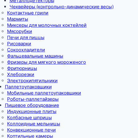
Металлодетекторы
Чеквейеры (контрольно-динамические весы)
Контактные грили
Мармиты
Миксеры для молочных коктейлей
Мясорубки
Печи для пиццы
Рисоварки
Сокоохладители
Фальцевальные машины
Фризеры для мягкого мороженого
Фритюрницы
Хлеборезки
Электрокипятильники
Паллетоупаковщики
Мобильные паллетоупаковщики
Роботы-паллетайзеры
Пищевое оборудование
Индукционные плиты
Колбасные шприцы
Коллоидные мельницы
Конвекционные печи
Коптильные камеры