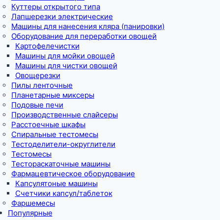
Куттеры открытого типа
Лапшерезки электрические
Машины для нанесения кляра (панировки)
Оборудование для переработки овощей
Картофелечистки
Машины для мойки овощей
Машины для чистки овощей
Овощерезки
Пилы ленточные
Планетарные миксеры
Подовые печи
Производственные слайсеры
Расстоечные шкафы
Спиральные тестомесы
Тестоделители-округлители
Тестомесы
Тестораскаточные машины
Фармацевтическое оборудование
Капсулятоные машины
Счетчики капсул/таблеток
Фаршемесы
Популярные