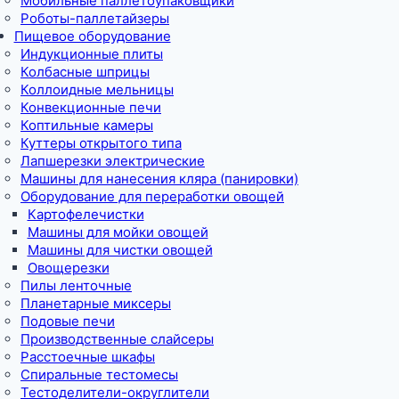
Мобильные паллетоупаковщики
Роботы-паллетайзеры
Пищевое оборудование
Индукционные плиты
Колбасные шприцы
Коллоидные мельницы
Конвекционные печи
Коптильные камеры
Куттеры открытого типа
Лапшерезки электрические
Машины для нанесения кляра (панировки)
Оборудование для переработки овощей
Картофелечистки
Машины для мойки овощей
Машины для чистки овощей
Овощерезки
Пилы ленточные
Планетарные миксеры
Подовые печи
Производственные слайсеры
Расстоечные шкафы
Спиральные тестомесы
Тестоделители-округлители