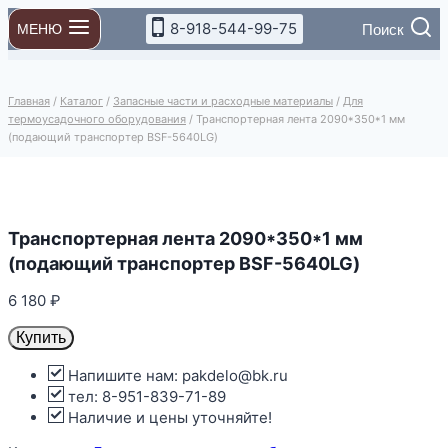
Перейти
8-918-544-99-75
Поиск
МЕНЮ
к
содержимому
Главная
/
Каталог
/
Запасные части и расходные материалы
/
Для
термоусадочного оборудования
/
Транспортерная лента 2090*350*1 мм
(подающий транспортер BSF-5640LG)
Транспортерная лента 2090*350*1 мм
(подающий транспортер BSF-5640LG)
6 180
₽
Купить
Напишите нам: pakdelo@bk.ru
тел: 8-951-839-71-89
Наличие и цены уточняйте!