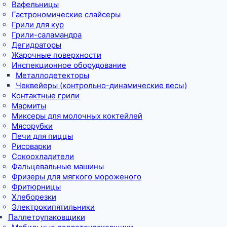
Вафельницы
Гастрономические слайсеры
Грили для кур
Грили-саламандра
Дегидраторы
Жарочные поверхности
Инспекционное оборудование
Металлодетекторы
Чеквейеры (контрольно-динамические весы)
Контактные грили
Мармиты
Миксеры для молочных коктейлей
Мясорубки
Печи для пиццы
Рисоварки
Сокоохладители
Фальцевальные машины
Фризеры для мягкого мороженого
Фритюрницы
Хлеборезки
Электрокипятильники
Паллетоупаковщики