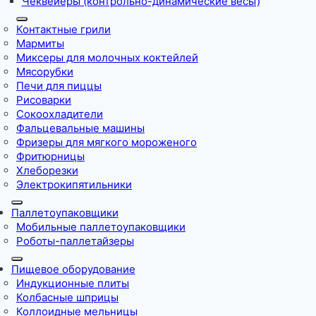
Чеквейеры (контрольно-динамические весы)
Контактные грили
Мармиты
Миксеры для молочных коктейлей
Мясорубки
Печи для пиццы
Рисоварки
Сокоохладители
Фальцевальные машины
Фризеры для мягкого мороженого
Фритюрницы
Хлеборезки
Электрокипятильники
Паллетоупаковщики
Мобильные паллетоупаковщики
Роботы-паллетайзеры
Пищевое оборудование
Индукционные плиты
Колбасные шприцы
Коллоидные мельницы