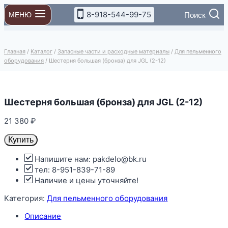
Перейти
8-918-544-99-75
Поиск
МЕНЮ
к
содержимому
Главная
/
Каталог
/
Запасные части и расходные материалы
/
Для пельменного
оборудования
/
Шестерня большая (бронза) для JGL (2-12)
Шестерня большая (бронза) для JGL (2-12)
21 380
₽
Купить
Напишите нам: pakdelo@bk.ru
тел: 8-951-839-71-89
Наличие и цены уточняйте!
Категория:
Для пельменного оборудования
Описание