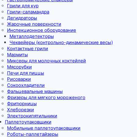
Грили для кур
Грили-саламандра
Дегидраторы
Жарочные поверхности
Инспекционное оборудование
Металлодетекторы
Чеквейеры (контрольно-динамические весы)
Контактные грили
Мармиты
Миксеры для молочных коктейлей
Мясорубки
Печи для пиццы
Рисоварки
Сокоохладители
Фальцевальные машины
Фризеры для мягкого мороженого
Фритюрницы
Хлеборезки
Электрокипятильники
Паллетоупаковщики
Мобильные паллетоупаковщики
Роботы-паллетайзеры