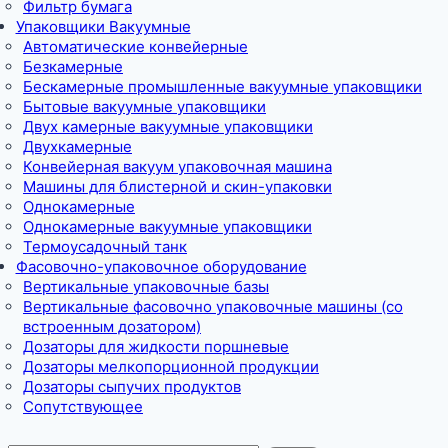
Фильтр бумага
Упаковщики Вакуумные
Автоматические конвейерные
Безкамерные
Бескамерные промышленные вакуумные упаковщики
Бытовые вакуумные упаковщики
Двух камерные вакуумные упаковщики
Двухкамерные
Конвейерная вакуум упаковочная машина
Машины для блистерной и скин-упаковки
Однокамерные
Однокамерные вакуумные упаковщики
Термоусадочный танк
Фасовочно-упаковочное оборудование
Вертикальные упаковочные базы
Вертикальные фасовочно упаковочные машины (со
встроенным дозатором)
Дозаторы для жидкости поршневые
Дозаторы мелкопорционной продукции
Дозаторы сыпучих продуктов
Сопутствующее