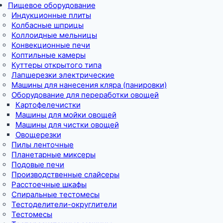
Пищевое оборудование
Индукционные плиты
Колбасные шприцы
Коллоидные мельницы
Конвекционные печи
Коптильные камеры
Куттеры открытого типа
Лапшерезки электрические
Машины для нанесения кляра (панировки)
Оборудование для переработки овощей
Картофелечистки
Машины для мойки овощей
Машины для чистки овощей
Овощерезки
Пилы ленточные
Планетарные миксеры
Подовые печи
Производственные слайсеры
Расстоечные шкафы
Спиральные тестомесы
Тестоделители-округлители
Тестомесы