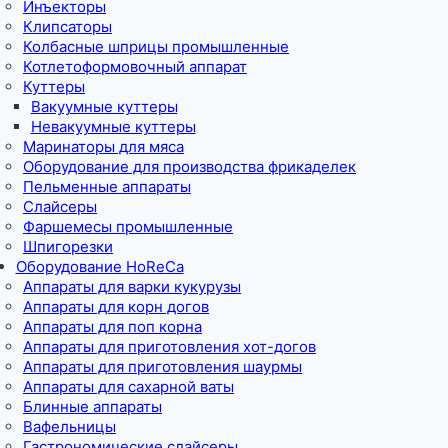
Инъекторы
Клипсаторы
Колбасные шприцы промышленные
Котлетоформовочный аппарат
Куттеры
Вакуумные куттеры
Невакуумные куттеры
Маринаторы для мяса
Оборудование для производства фрикаделек
Пельменные аппараты
Слайсеры
Фаршемесы промышленные
Шпигорезки
Оборудование HoReCa
Аппараты для варки кукурузы
Аппараты для корн догов
Аппараты для поп корна
Аппараты для приготовления хот-догов
Аппараты для приготовления шаурмы
Аппараты для сахарной ваты
Блинные аппараты
Вафельницы
Гастрономические слайсеры