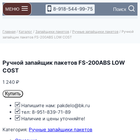
Перейти
8-918-544-99-75
Поиск
МЕНЮ
к
содержимому
Главная
/
Каталог
/
Запайщики пакетов
/
Ручные запайщики пакетов
/
Ручной
запайщик пакетов FS-200ABS LOW COST
Ручной запайщик пакетов FS-200ABS LOW
COST
1 240
₽
Купить
Напишите нам: pakdelo@bk.ru
тел: 8-951-839-71-89
Наличие и цены уточняйте!
Категория:
Ручные запайщики пакетов