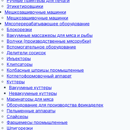
Ручные принтеры для печати
Этикетировщики
Мешкозашивочные машинки
Мешкозашивочные машинки
Мясоперерабатывающее оборудование
Блокорезки
Вакуумные массажеры для мяса и рыбы
Волчки (производственные мясорубки)
Вспомогательное оборудование
Делители сосисок
Инъекторы
Клипсаторы
Колбасные шприцы промышленные
Котлетоформовочный аппарат
Куттеры
Вакуумные куттеры
Невакуумные куттеры
Маринаторы для мяса
Оборудование для производства фрикаделек
Пельменные аппараты
Слайсеры
Фаршемесы промышленные
Шпигорезки