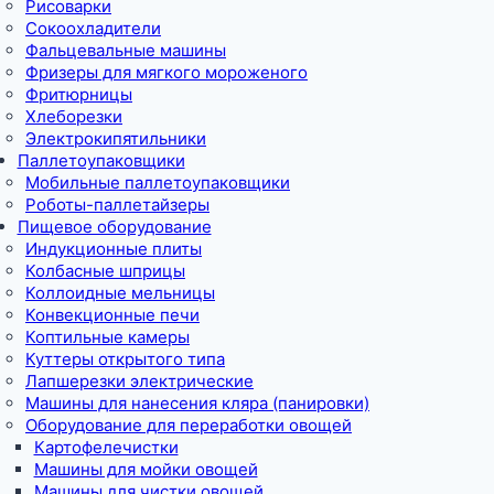
Рисоварки
Сокоохладители
Фальцевальные машины
Фризеры для мягкого мороженого
Фритюрницы
Хлеборезки
Электрокипятильники
Паллетоупаковщики
Мобильные паллетоупаковщики
Роботы-паллетайзеры
Пищевое оборудование
Индукционные плиты
Колбасные шприцы
Коллоидные мельницы
Конвекционные печи
Коптильные камеры
Куттеры открытого типа
Лапшерезки электрические
Машины для нанесения кляра (панировки)
Оборудование для переработки овощей
Картофелечистки
Машины для мойки овощей
Машины для чистки овощей