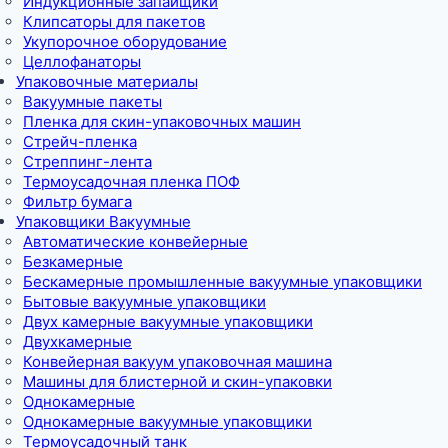
Индукционные запайщики
Клипсаторы для пакетов
Укупорочное оборудование
Целлофанаторы
Упаковочные материалы
Вакуумные пакеты
Пленка для скин-упаковочных машин
Стрейч-пленка
Стреппинг-лента
Термоусадочная пленка ПОФ
Фильтр бумага
Упаковщики Вакуумные
Автоматические конвейерные
Безкамерные
Бескамерные промышленные вакуумные упаковщики
Бытовые вакуумные упаковщики
Двух камерные вакуумные упаковщики
Двухкамерные
Конвейерная вакуум упаковочная машина
Машины для блистерной и скин-упаковки
Однокамерные
Однокамерные вакуумные упаковщики
Термоусадочный танк