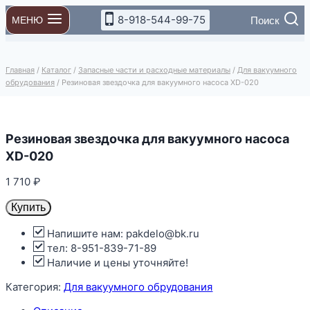
Перейти
8-918-544-99-75
Поиск
МЕНЮ
к
содержимому
Главная
/
Каталог
/
Запасные части и расходные материалы
/
Для вакуумного
обрудования
/
Резиновая звездочка для вакуумного насоса XD-020
Резиновая звездочка для вакуумного насоса
XD-020
1 710
₽
Купить
Напишите нам: pakdelo@bk.ru
тел: 8-951-839-71-89
Наличие и цены уточняйте!
Категория:
Для вакуумного обрудования