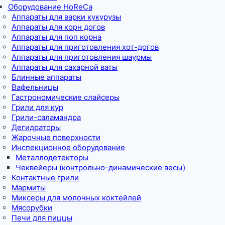
Оборудование HoReCa
Аппараты для варки кукурузы
Аппараты для корн догов
Аппараты для поп корна
Аппараты для приготовления хот-догов
Аппараты для приготовления шаурмы
Аппараты для сахарной ваты
Блинные аппараты
Вафельницы
Гастрономические слайсеры
Грили для кур
Грили-саламандра
Дегидраторы
Жарочные поверхности
Инспекционное оборудование
Металлодетекторы
Чеквейеры (контрольно-динамические весы)
Контактные грили
Мармиты
Миксеры для молочных коктейлей
Мясорубки
Печи для пиццы