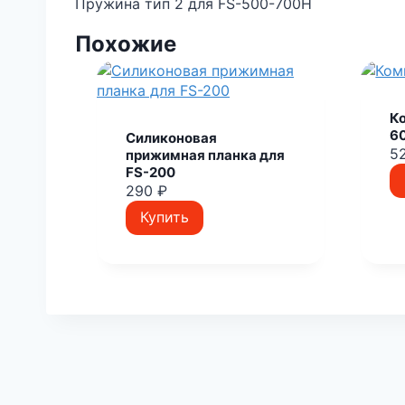
Пружина тип 2 для FS-500-700H
Похожие
К
6
Силиконовая
5
прижимная планка для
FS-200
290
₽
Купить