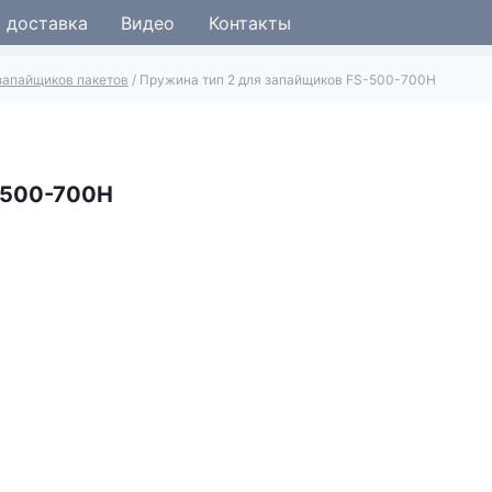
и доставка
Видео
Контакты
запайщиков пакетов
/
Пружина тип 2 для запайщиков FS-500-700H
-500-700H