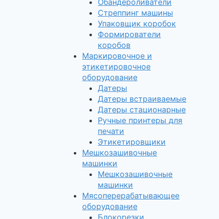
Обандероливатели
Стреппинг машины
Упаковщик коробок
Формирователи
коробов
Маркировочное и
этикетировочное
оборудование
Датеры
Датеры встраиваемые
Датеры стационарные
Ручные принтеры для
печати
Этикетировщики
Мешкозашивочные
машинки
Мешкозашивочные
машинки
Мясоперерабатывающее
оборудование
Блокорезки