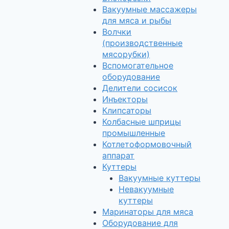
Вакуумные массажеры
для мяса и рыбы
Волчки
(производственные
мясорубки)
Вспомогательное
оборудование
Делители сосисок
Инъекторы
Клипсаторы
Колбасные шприцы
промышленные
Котлетоформовочный
аппарат
Куттеры
Вакуумные куттеры
Невакуумные
куттеры
Маринаторы для мяса
Оборудование для