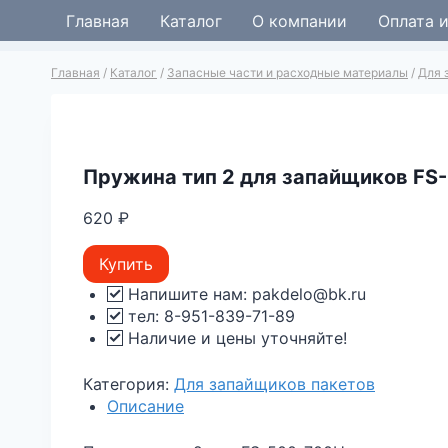
Перейти
Главная
Каталог
О компании
Оплата 
к
содержимому
Главная
/
Каталог
/
Запасные части и расходные материалы
/
Для 
Пружина тип 2 для запайщиков FS
620
₽
Купить
Напишите нам: pakdelo@bk.ru
тел: 8-951-839-71-89
Наличие и цены уточняйте!
Категория:
Для запайщиков пакетов
Описание