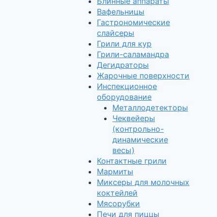
Блинные аппараты
Вафельницы
Гастрономические
слайсеры
Грили для кур
Грили-саламандра
Дегидраторы
Жарочные поверхности
Инспекционное
оборудование
Металлодетекторы
Чеквейеры
(контрольно-
динамические
весы)
Контактные грили
Мармиты
Миксеры для молочных
коктейлей
Мясорубки
Печи для пиццы