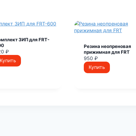
омплект ЗИП для FRT-
00
Резина неопреновая
20
₽
прижимная для FRT
950
₽
Купить
Купить