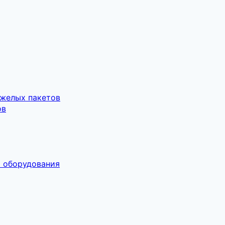
яжелых пакетов
ов
о оборудования