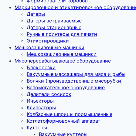
Формирователи коробов
Маркировочное и этикетировочное оборудовани
Датеры
Датеры встраиваемые
Датеры стационарные
Ручные принтеры для печати
Этикетировщики
Мешкозашивочные машинки
Мешкозашивочные машинки
Мясоперерабатывающее оборудование
Блокорезки
Вакуумные массажеры для мяса и рыбы
Волчки (производственные мясорубки)
Вспомогательное оборудование
Делители сосисок
Инъекторы
Клипсаторы
Колбасные шприцы промышленные
Котлетоформовочный аппарат
Куттеры
Вакуумные куттеры