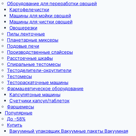
Оборудование для переработки овощей
Картофелечистки
Машины для мойки овощей
Машины для чистки овощей
Овощерезки
Пилы ленточные
Планетарные миксеры
Подовые печи
Производственные слайсеры
Расстоечные шкафы
Спиральные тестомесы
Тестоделители-округлители
Тестомесы
Тестораскаточные машины
Фармацевтическое оборудование
Капсулятоные машины
Счетчики капсул/таблеток
Фаршемесы
Популярные
До -58%
Купить
Вакуумный упаковщик Вакуумные пакеты Вакуумная