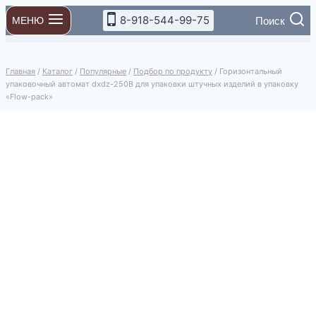
Перейти
8-918-544-99-75
Поиск
МЕНЮ
к
содержимому
Главная
/
Каталог
/
Популярные
/
Подбор по продукту
/
Горизонтальный
упаковочный автомат dxdz-250B для упаковки штучных изделий в упаковку
«Flow-pack»