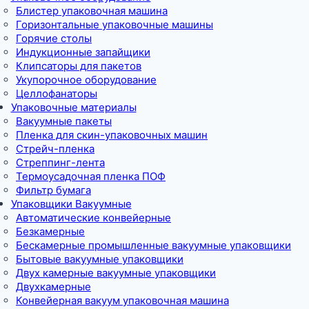
Блистер упаковочная машина
Горизонтальные упаковочные машины
Горячие столы
Индукционные запайщики
Клипсаторы для пакетов
Укупорочное оборудование
Целлофанаторы
Упаковочные материалы
Вакуумные пакеты
Пленка для скин-упаковочных машин
Стрейч-пленка
Стреппинг-лента
Термоусадочная пленка ПОФ
Фильтр бумага
Упаковщики Вакуумные
Автоматические конвейерные
Безкамерные
Бескамерные промышленные вакуумные упаковщики
Бытовые вакуумные упаковщики
Двух камерные вакуумные упаковщики
Двухкамерные
Конвейерная вакуум упаковочная машина