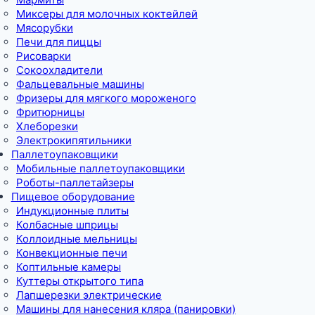
Миксеры для молочных коктейлей
Мясорубки
Печи для пиццы
Рисоварки
Сокоохладители
Фальцевальные машины
Фризеры для мягкого мороженого
Фритюрницы
Хлеборезки
Электрокипятильники
Паллетоупаковщики
Мобильные паллетоупаковщики
Роботы-паллетайзеры
Пищевое оборудование
Индукционные плиты
Колбасные шприцы
Коллоидные мельницы
Конвекционные печи
Коптильные камеры
Куттеры открытого типа
Лапшерезки электрические
Машины для нанесения кляра (панировки)