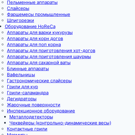
Пельменные аппараты
Слайсеры
Фаршемесы промышленные
Шпигорезки
Оборудование HoReCa
Аппараты для варки кукурузы
Аппараты для корн догов
Аппараты для поп корна
Аппараты для приготовления хот-догов
Аппараты для приготовления шаурмы
Аппараты для сахарной ваты
Блинные аппараты
Вафельницы
Гастрономические слайсеры
Грили для кур
Грили-саламандра
Дегидраторы
Жарочные поверхности
Инспекционное оборудование
Металлодетекторы
Чеквейеры (контрольно-динамические весы)
Контактные грили
Мармиты