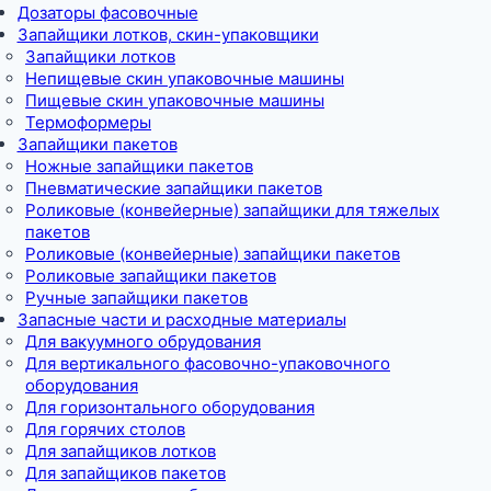
Дозаторы фасовочные
Запайщики лотков, скин-упаковщики
Запайщики лотков
Непищевые скин упаковочные машины
Пищевые скин упаковочные машины
Термоформеры
Запайщики пакетов
Ножные запайщики пакетов
Пневматические запайщики пакетов
Роликовые (конвейерные) запайщики для тяжелых
пакетов
Роликовые (конвейерные) запайщики пакетов
Роликовые запайщики пакетов
Ручные запайщики пакетов
Запасные части и расходные материалы
Для вакуумного обрудования
Для вертикального фасовочно-упаковочного
оборудования
Для горизонтального оборудования
Для горячих столов
Для запайщиков лотков
Для запайщиков пакетов