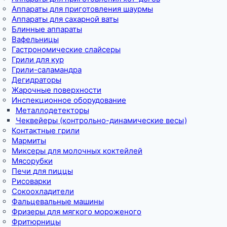
Аппараты для приготовления шаурмы
Аппараты для сахарной ваты
Блинные аппараты
Вафельницы
Гастрономические слайсеры
Грили для кур
Грили-саламандра
Дегидраторы
Жарочные поверхности
Инспекционное оборудование
Металлодетекторы
Чеквейеры (контрольно-динамические весы)
Контактные грили
Мармиты
Миксеры для молочных коктейлей
Мясорубки
Печи для пиццы
Рисоварки
Сокоохладители
Фальцевальные машины
Фризеры для мягкого мороженого
Фритюрницы