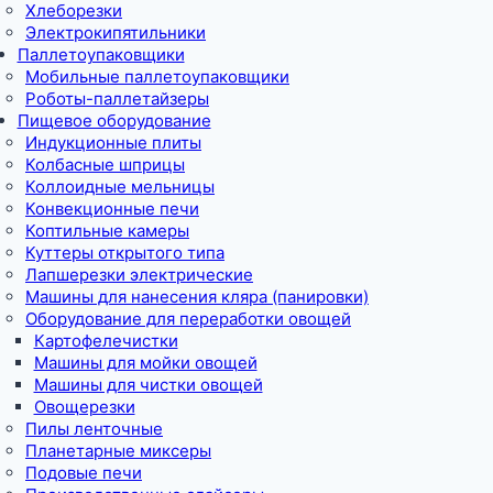
Хлеборезки
Электрокипятильники
Паллетоупаковщики
Мобильные паллетоупаковщики
Роботы-паллетайзеры
Пищевое оборудование
Индукционные плиты
Колбасные шприцы
Коллоидные мельницы
Конвекционные печи
Коптильные камеры
Куттеры открытого типа
Лапшерезки электрические
Машины для нанесения кляра (панировки)
Оборудование для переработки овощей
Картофелечистки
Машины для мойки овощей
Машины для чистки овощей
Овощерезки
Пилы ленточные
Планетарные миксеры
Подовые печи