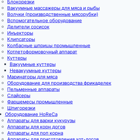
Блокорезки
Вакуумные массажеры для мяса и рыбы
Волчки (производственные мясорубки)
Вспомогательное оборудование
Делители сосисок
Инъекторы
Клипсаторы
Колбасные шприцы промышленные
Котлетоформовочный аппарат
Куттеры
Вакуумные куттеры
Невакуумные куттеры
Маринаторы для мяса
Оборудование для производства фрикаделек
Пельменные аппараты
Слайсеры
Фаршемесы промышленные
Шпигорезки
Оборудование HoReCa
Аппараты для варки кукурузы
Аппараты для корн догов
Аппараты для поп корна
Аппараты для приготовления хот-догов