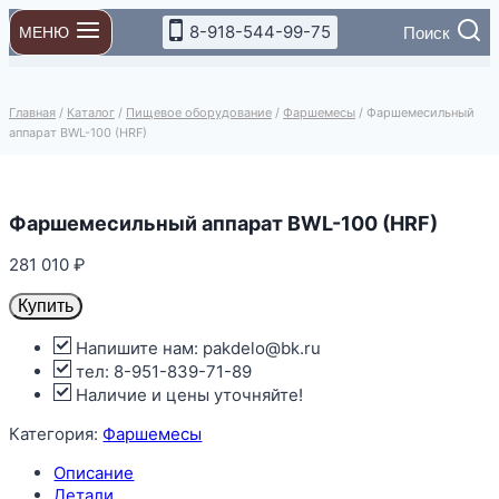
Перейти
8-918-544-99-75
Поиск
МЕНЮ
к
содержимому
Главная
/
Каталог
/
Пищевое оборудование
/
Фаршемесы
/
Фаршемесильный
аппарат BWL-100 (HRF)
Фаршемесильный аппарат BWL-100 (HRF)
281 010
₽
Купить
Напишите нам: pakdelo@bk.ru
тел: 8-951-839-71-89
Наличие и цены уточняйте!
Категория:
Фаршемесы
Описание
Детали