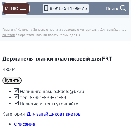
Перейти
8-918-544-99-75
Поиск
МЕНЮ
к
содержимому
Главная
/
Каталог
/
Запасные части и расходные материалы
/
Для запайщиков
пакетов
/
Держатель планки пластиковый для FRT
Держатель планки пластиковый для FRT
480
₽
Купить
Напишите нам: pakdelo@bk.ru
тел: 8-951-839-71-89
Наличие и цены уточняйте!
Категория:
Для запайщиков пакетов
Описание