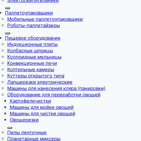
Электрокипятильники
Паллетоупаковщики
Мобильные паллетоупаковщики
Роботы-паллетайзеры
Пищевое оборудование
Индукционные плиты
Колбасные шприцы
Коллоидные мельницы
Конвекционные печи
Коптильные камеры
Куттеры открытого типа
Лапшерезки электрические
Машины для нанесения кляра (панировки)
Оборудование для переработки овощей
Картофелечистки
Машины для мойки овощей
Машины для чистки овощей
Овощерезки
Пилы ленточные
Планетарные миксеры