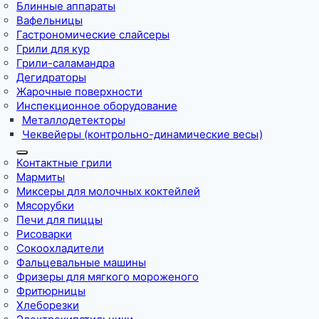
Блинные аппараты
Вафельницы
Гастрономические слайсеры
Грили для кур
Грили-саламандра
Дегидраторы
Жарочные поверхности
Инспекционное оборудование
Металлодетекторы
Чеквейеры (контрольно-динамические весы)
Контактные грили
Мармиты
Миксеры для молочных коктейлей
Мясорубки
Печи для пиццы
Рисоварки
Сокоохладители
Фальцевальные машины
Фризеры для мягкого мороженого
Фритюрницы
Хлеборезки