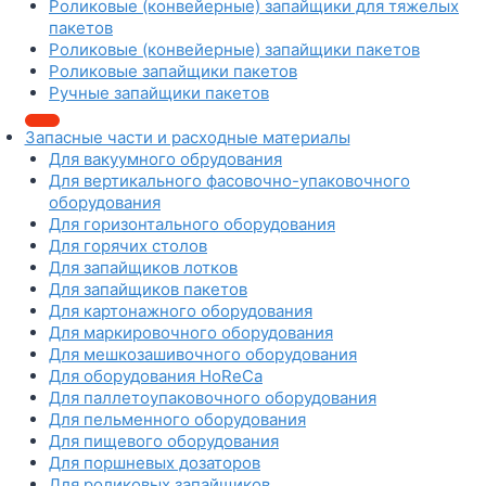
3
м
Роликовые (конвейерные) запайщики для тяжелых
и
т
3
о
пакетов
п
и
(
у
Роликовые (конвейерные) запайщики пакетов
а
к
к
п
Роликовые запайщики пакетов
к
о
о
а
Ручные запайщики пакетов
е
в
м
к
т
о
б
о
о
Запасные части и расходные материалы
е
и
в
в
Для вакуумного обрудования
в
н
о
Д
Для вертикального фасовочно-упаковочного
е
и
ч
О
оборудования
д
р
н
Й
Для горизонтального оборудования
р
о
а
П
Для горячих столов
о
в
я
А
Для запайщиков лотков
а
м
К
Для запайщиков пакетов
н
а
Ф
Для картонажного оборудования
н
ш
а
Для маркировочного оборудования
ы
и
с
Для мешкозашивочного оборудования
й
н
о
Для оборудования HoReCa
)
а
в
Для паллетоупаковочного оборудования
Т
к
Для пельменного оборудования
М
а
Для пищевого оборудования
-
к
Для поршневых дозаторов
7
о
Для роликовых запайщиков