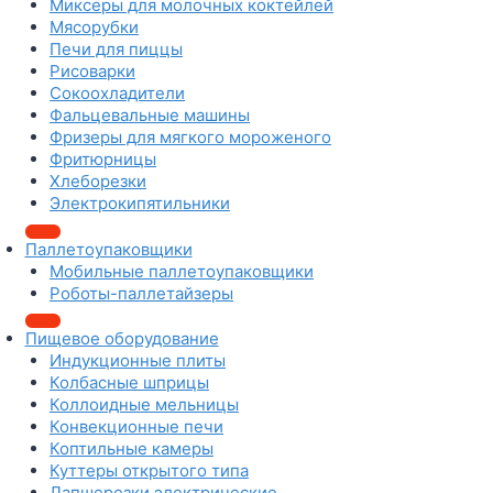
Миксеры для молочных коктейлей
Мясорубки
Печи для пиццы
Рисоварки
Сокоохладители
Фальцевальные машины
Фризеры для мягкого мороженого
Фритюрницы
Хлеборезки
Электрокипятильники
Паллетоупаковщики
Мобильные паллетоупаковщики
Роботы-паллетайзеры
Пищевое оборудование
Индукционные плиты
Колбасные шприцы
Коллоидные мельницы
Конвекционные печи
Коптильные камеры
Куттеры открытого типа
Лапшерезки электрические