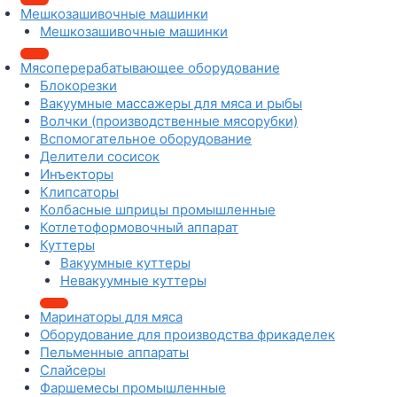
в
Мешкозашивочные машинки
а
Мешкозашивочные машинки
н
н
Мясоперерабатывающее оборудование
Блокорезки
Вакуумные массажеры для мяса и рыбы
Волчки (производственные мясорубки)
Вспомогательное оборудование
Делители сосисок
Инъекторы
Клипсаторы
Колбасные шприцы промышленные
Котлетоформовочный аппарат
Куттеры
Вакуумные куттеры
Невакуумные куттеры
Маринаторы для мяса
Оборудование для производства фрикаделек
Пельменные аппараты
Слайсеры
Фаршемесы промышленные