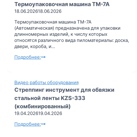
Термоупаковочная машина ТМ-7А
18.06.2026
18.06.2026
Термоупаковочная машина ТМ-7А
(Автоматическая) предназначена для упаковки
длинномерных изделий, к числу которых
относятся различного вида пиломатериалы: доска,
двери, короба, и…
А
Подробнее:
в
т
о
м
Видео работы оборудования
а
Стреппинг инструмент для обвязки
т
стальной ленты KZS-333
и
ч
(комбинированный)
е
19.04.2026
19.04.2026
с
С
Подробнее:
к
т
а
р
я