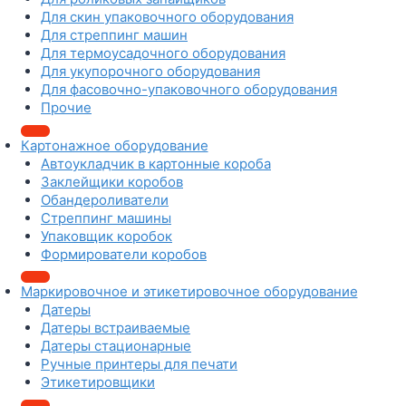
А
ф
Для скин упаковочного оборудования
е
Для стреппинг машин
с
Для термоусадочного оборудования
п
Для укупорочного оборудования
е
Для фасовочно-упаковочного оборудования
ц
Прочие
и
й
Картонажное оборудование
т
Автоукладчик в картонные короба
р
Заклейщики коробов
а
Обандероливатели
в
Стреппинг машины
ч
Упаковщик коробок
а
Формирователи коробов
я
с
Маркировочное и этикетировочное оборудование
о
Датеры
л
Датеры встраиваемые
и
Датеры стационарные
д
Ручные принтеры для печати
л
Этикетировщики
я