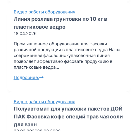
е
у
п
п
Видео работы оборудования
п
а
Линия розлива грунтовки по 10 кг в
и
к
пластиковое ведро
н
о
18.04.2026
г
в
и
к
Промышленное оборудование для фасовки
н
а
различной продукции в пластиковые ведра Наша
с
р
современная фасовочно-упаковочная линия
т
а
позволяет эффективно фасовать продукцию в
р
д
пластиковые ведра…
у
и
м
а
Л
Подробнее:
е
т
и
н
о
н
т
р
и
д
о
я
Видео работы оборудования
л
в
р
Полуавтомат для упаковки пакетов ДОЙ
я
с
о
о
ПАК Фасовка кофе специй трав чая соли
ф
з
б
у
л
для ванн
в
н
и