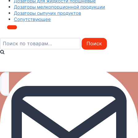
Дозаторы для жидкости поршневые
Дозаторы мелкопорционной продукции
Дозаторы сыпучих продуктов
Сопутствующее
Искать:
Поиск